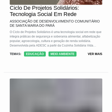
Ciclo De Projetos Solidários:
Tecnologia Social Em Rede
ASSOCIAÇÃO DE DESENVOLVIMENTO COMUNITÁRIO
DE SANTA MARIA DO PARÁ
O Ciclo de Projetos Solidários é uma tecnologia social em rede que
integra práticas de segurança e soberania alimentar, alfabetização
popular, agroecologia, cultura e geração de renda solidária.
Desenvolvida pela ADESC a partir da Cozinha Solidária Vida
Saudável, articula projetos interdependentes — as iniciativas Balde
TEMAS:
EDUCAÇÃO
MEIO AMBIENTE
VER MAIS
Agroecológico, Biodigestor Comunitário, Mãos que Transformam
(artesanato), Escrevendo Novos Caminhos (alfabetização de
adultos) e Projeto Moara (multiplicação de leitura) — num modelo
de gestão participativa (entidade e comunidade), transformando
espaço comunitário em lugar de inclusão, sustentabilidade,
empoderamento e fortalecimento comunitário, bem como de justiça
social.