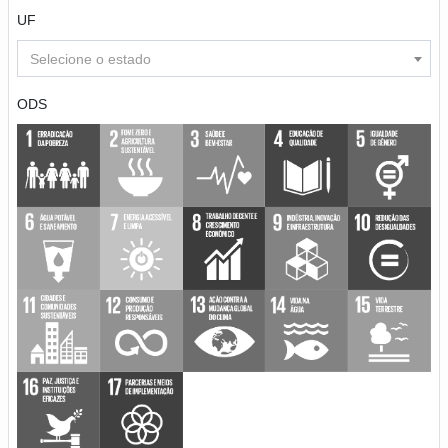
UF
Selecione o estado
ODS