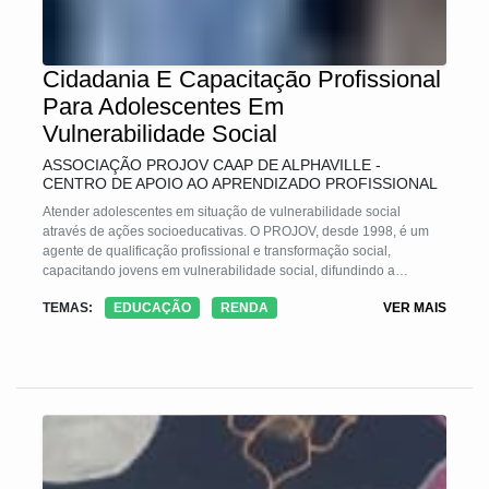
Cidadania E Capacitação Profissional
Para Adolescentes Em
Vulnerabilidade Social
ASSOCIAÇÃO PROJOV CAAP DE ALPHAVILLE -
CENTRO DE APOIO AO APRENDIZADO PROFISSIONAL
Atender adolescentes em situação de vulnerabilidade social
através de ações socioeducativas. O PROJOV, desde 1998, é um
agente de qualificação profissional e transformação social,
capacitando jovens em vulnerabilidade social, difundindo a
cidadania e promovendo o aumento de renda pessoal e familiar.
TEMAS:
EDUCAÇÃO
RENDA
VER MAIS