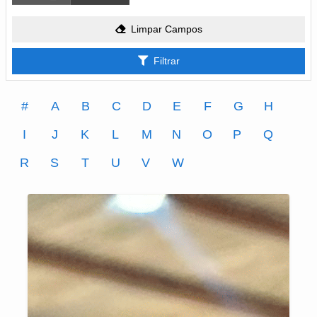
Limpar Campos
Filtrar
#
A
B
C
D
E
F
G
H
I
J
K
L
M
N
O
P
Q
R
S
T
U
V
W