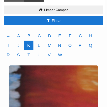
Limpar Campos
Filtrar
#
A
B
C
D
E
F
G
H
I
J
K
L
M
N
O
P
Q
R
S
T
U
V
W