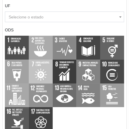
UF
Selecione o estado
ODS