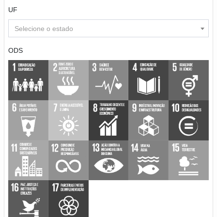
UF
Selecione o estado
ODS