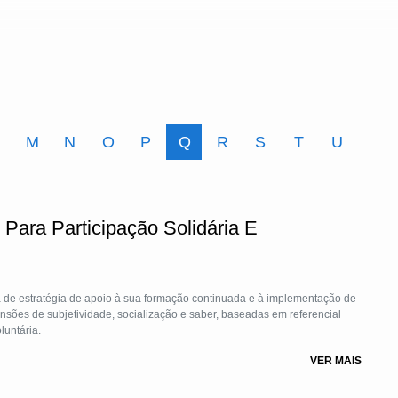
M
N
O
P
Q
R
S
T
U
Para Participação Solidária E
 de estratégia de apoio à sua formação continuada e à implementação de
nsões de subjetividade, socialização e saber, baseadas em referencial
luntária.
VER MAIS