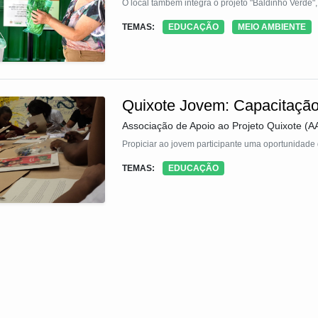
O local também integra o projeto "Baldinho Verde"
composto, recebem resíduos de feiras livres para
TEMAS:
EDUCAÇÃO
MEIO AMBIENTE
O objetivo é fortalecer a educação ambiental e atu
Quixote Jovem: Capacitaçã
Associação de Apoio ao Projeto Quixote (
Propiciar ao jovem participante uma oportunidade 
TEMAS:
EDUCAÇÃO