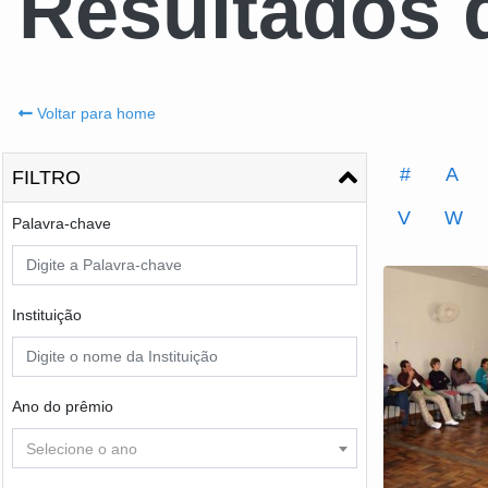
Resultados 
Voltar para home
#
A
FILTRO
V
W
Palavra-chave
Instituição
Ano do prêmio
Selecione o ano