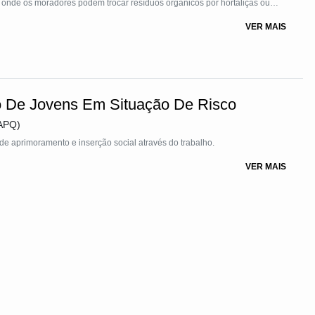
, onde os moradores podem trocar resíduos orgânicos por hortaliças ou
 compostagem, tem sistemas de captação de água da chuva e energia solar.
VER MAIS
ar
o De Jovens Em Situação De Risco
AAPQ)
de aprimoramento e inserção social através do trabalho.
VER MAIS