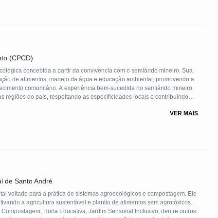
nto (CPCD)
cológica concebida a partir da convivência com o semiárido mineiro. Sua
odução de alimentos, manejo da água e educação ambiental, promovendo a
alecimento comunitário. A experiência bem-sucedida no semiárido mineiro
s regiões do país, respeitando as especificidades locais e contribuindo
nças climáticas e crises socioeconômicas.
VER MAIS
l de Santo André
al voltado para a prática de sistemas agroecológicos e compostagem. Ele
tivando a agricultura sustentável e plantio de alimentos sem agrotóxicos.
 Compostagem, Horta Educativa, Jardim Sensorial Inclusivo, dentre outros.