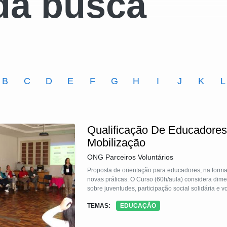
da busca
B
C
D
E
F
G
H
I
J
K
L
Qualificação De Educadores 
Mobilização
ONG Parceiros Voluntários
Proposta de orientação para educadores, na forma
novas práticas. O Curso (60h/aula) considera dime
sobre juventudes, participação social solidária e vo
TEMAS:
EDUCAÇÃO