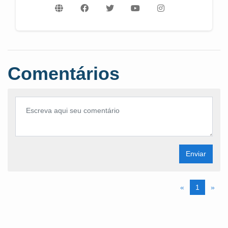
Comentários
Enviar
«
1
»