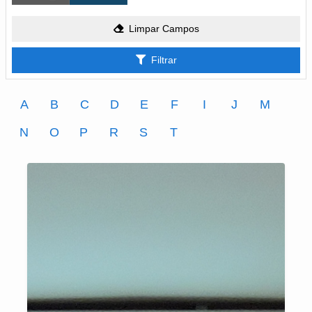
Limpar Campos
Filtrar
A
B
C
D
E
F
I
J
M
N
O
P
R
S
T