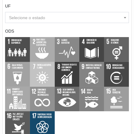
UF
Selecione o estado
ODS