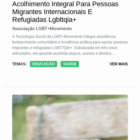
Acolhimento Integral Para Pessoas
Migrantes Internacionais E
Refugiadas Lgbttqia+
Associação LGBT+Movimento
A Tecnologia Social da LGBT+Movimento integra assistência,
fortalecimento comunitário e incidência política para apoiar pessoas
migrantes e refugiadas LGBTTQIA+. Estruturada em três eixos
articulados, ela garante acolhida segura, acesso a direitos,
autonomia e participação política. O método combina atendimento
TEMAS:
EDUCAÇÃO
SAÚDE
VER MAIS
individual, atividades formativas e mobilização coletiva, permitindo
respostas rápidas a emergências e transformando vivências em
pautas públicas. É uma tecnologia construída com e para a
comunidade, visando enfrentar vulnerabilidades e ampliar
cidadania.