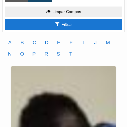
Limpar Campos
Filtrar
A
B
C
D
E
F
I
J
M
N
O
P
R
S
T