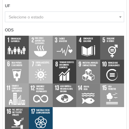
UF
Selecione o estado
ODS