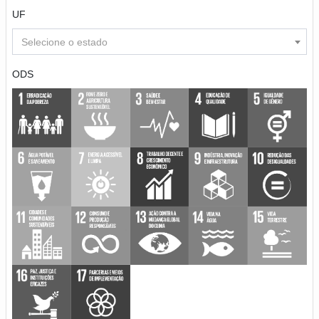
UF
Selecione o estado
ODS