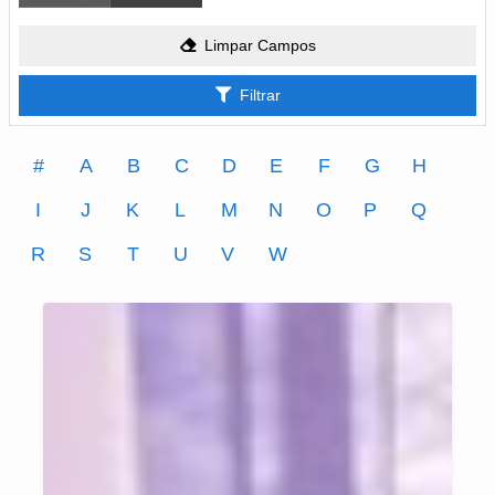
Limpar Campos
Filtrar
#
A
B
C
D
E
F
G
H
I
J
K
L
M
N
O
P
Q
R
S
T
U
V
W