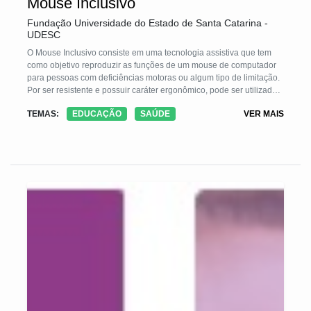
Mouse Inclusivo
Fundação Universidade do Estado de Santa Catarina -
UDESC
O Mouse Inclusivo consiste em uma tecnologia assistiva que tem
como objetivo reproduzir as funções de um mouse de computador
para pessoas com deficiências motoras ou algum tipo de limitação.
Por ser resistente e possuir caráter ergonômico, pode ser utilizado
por pessoas com sequelas de paralisia cerebral, deficiências
TEMAS:
EDUCAÇÃO
SAÚDE
VER MAIS
intelectuais e dispraxia, sendo possível utilizá-lo com os membros
inferiores e outras partes do corpo, e seu design amigável e intuitivo
facilita a adaptação do usuário ao recurso. O Mouse Inclusivo se
tornou um importante meio de acesso de pessoas com deficiência a
computadores, proporcionando a realização de atividades
educativas que antes não eram possíveis.