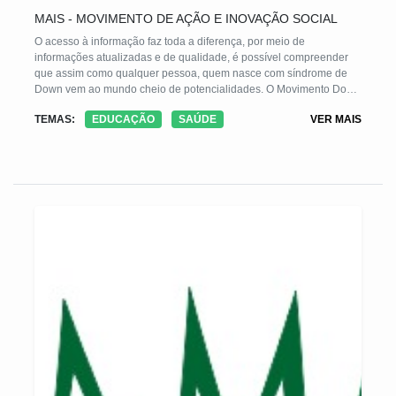
MAIS - MOVIMENTO DE AÇÃO E INOVAÇÃO SOCIAL
O acesso à informação faz toda a diferença, por meio de
informações atualizadas e de qualidade, é possível compreender
que assim como qualquer pessoa, quem nasce com síndrome de
Down vem ao mundo cheio de potencialidades. O Movimento Down
envolve a articulação de ações digitais e iniciativas em rede,
TEMAS:
EDUCAÇÃO
SAÚDE
VER MAIS
apoiadas pela produção e difusão de conteúdos que incidem
diretamente para o apoio ao desenvolvimento, melhor qualidade de
vida e efetiva inclusão em todos os espaços da sociedade.