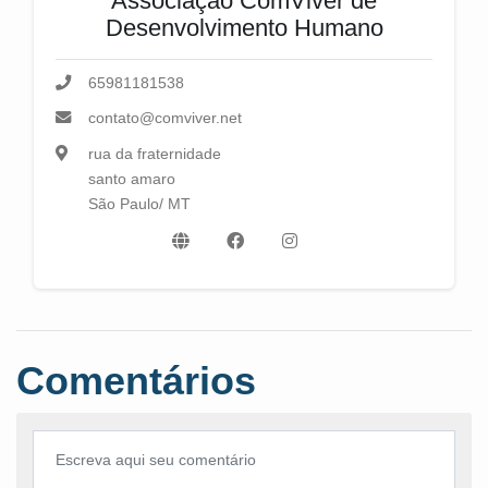
Associação ComViver de
Desenvolvimento Humano
65981181538
contato@comviver.net
rua da fraternidade
santo amaro
São Paulo/ MT
Comentários