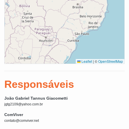
Leaflet
|
©
OpenStreetMap
Responsáveis
João Gabriel Tannus Giacometti
jgtg2109@yahoo.com.br
ComViver
contato@comviver.net