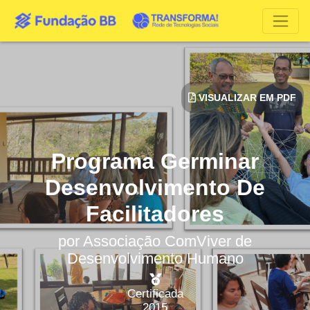
VISUALIZAR EM PDF
Programa Germinar
Desenvolvimento De
Facilitadores
por
Associação ComViver de
Desenvolvimento Humano
Certificada
2015