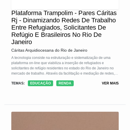
Plataforma Trampolim - Pares Cáritas
Rj - Dinamizando Redes De Trabalho
Entre Refugiados, Solicitantes De
Refúgio E Brasileiros No Rio De
Janeiro
Cáritas Arquidiocesana do Rio de Janeiro
A tecnologia consiste na estruturação e sistematização de uma
plataforma on-line que viabiliza a inserção de refugiados e
solicitantes de refúgio residentes no estado do Rio de Janeiro no
mercado de trabalho. Através da facilitação e mediação de redes, a
plataforma permite o encontro de talentos de várias culturas com
TEMAS:
EDUCAÇÃO
RENDA
VER MAIS
pessoas ou empresas que desejam apoiar recomeços, oferecendo
oportunidades de emprego, contratação de serviços de
profissionais liberais ou ofertar capacitação profissional e
treinamento.
Também são ofertadas consultorias sobre como montar o currículo,
habilidades sociais, planejamento de busca de emprego e
preparação para entrevistas de emprego pela equipe técnica.