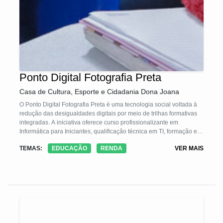
Ponto Digital Fotografia Preta
Casa de Cultura, Esporte e Cidadania Dona Joana
O Ponto Digital Fotografia Preta é uma tecnologia social voltada à
redução das desigualdades digitais por meio de trilhas formativas
integradas. A iniciativa oferece curso profissionalizante em
Informática para Iniciantes, qualificação técnica em TI, formação em
idiomas e preparação para ingresso no mercado de trabalho em
TEMAS:
EDUCAÇÃO
RENDA
VER MAIS
tecnologia, utilizando metodologias ativas e recursos digitais como
ferramentas de cidadania. O programa desenvolve competências
essenciais e amplia oportunidades profissionais para populações
negras e periféricas.