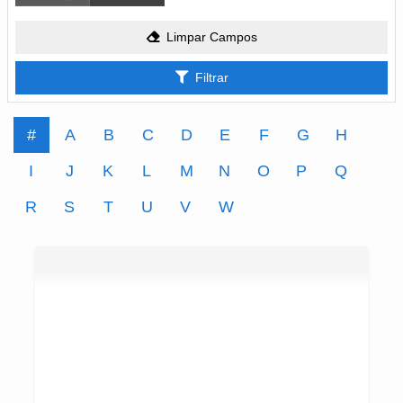
Limpar Campos
Filtrar
#
A
B
C
D
E
F
G
H
I
J
K
L
M
N
O
P
Q
R
S
T
U
V
W