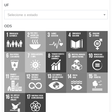
UF
Selecione o estado
ODS