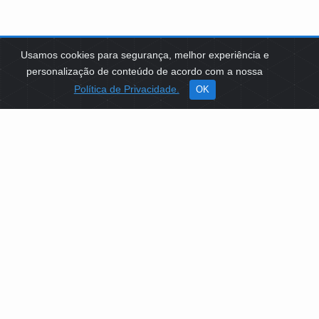
Usamos cookies para segurança, melhor experiência e
personalização de conteúdo de acordo com a nossa
Política de Privacidade.
OK
SOBRE NÓS
Como Atuamos
Apoio a Projetos Sociais
Conselheiros
Gestores
Governança
PLATAFORMA DE TECNOLOGIAS SOCIAIS
EDITAIS DE SELEÇÕES PÚBLICAS
LICITAÇÕES E CONTRATOS