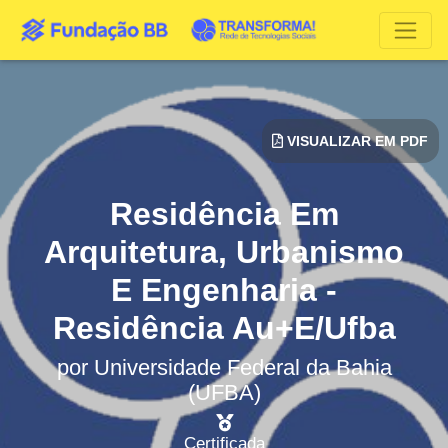
VISUALIZAR EM PDF
Residência Em
Arquitetura, Urbanismo
E Engenharia -
Residência Au+E/Ufba
por
Universidade Federal da Bahia
(UFBA)
Certificada