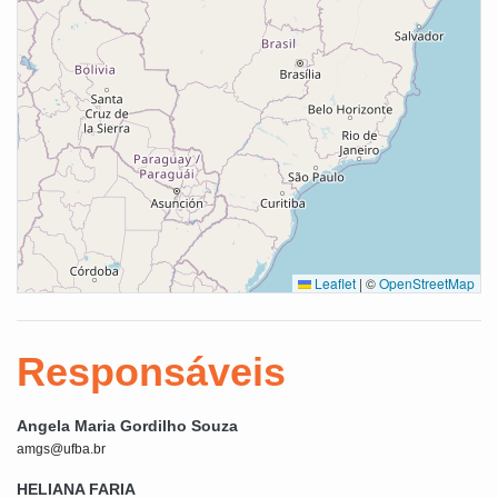
Leaflet
|
©
OpenStreetMap
Responsáveis
Angela Maria Gordilho Souza
amgs@ufba.br
HELIANA FARIA