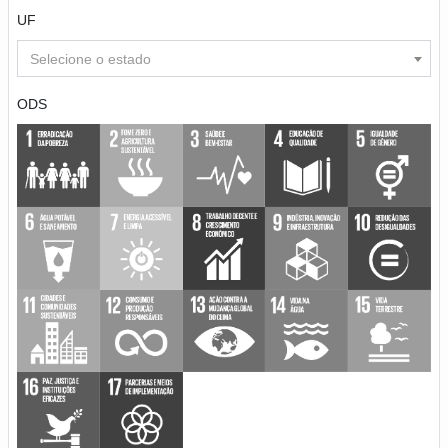
UF
Selecione o estado
ODS