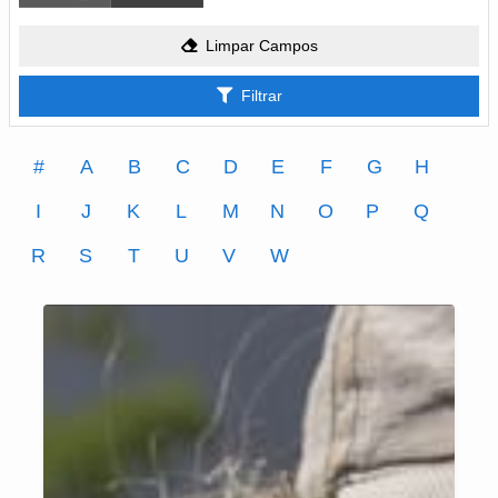
Limpar Campos
Filtrar
#
A
B
C
D
E
F
G
H
I
J
K
L
M
N
O
P
Q
R
S
T
U
V
W