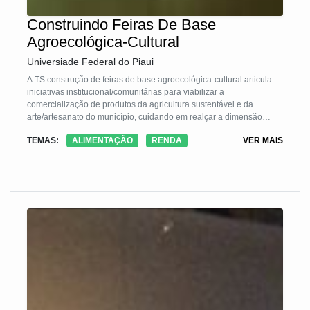
Construindo Feiras De Base
Agroecológica-Cultural
Universiade Federal do Piaui
A TS construção de feiras de base agroecológica-cultural articula
iniciativas institucional/comunitárias para viabilizar a
comercialização de produtos da agricultura sustentável e da
arte/artesanato do município, cuidando em realçar a dimensão
política, cultural, educativa e formativa da Agroecologia. Adota o
TEMAS:
ALIMENTAÇÃO
RENDA
VER MAIS
pensamento complexo; metodologias horizontais de trabalho;
diálogos com rurais e urbanos, com artesãs e artistas; instituições;
com experts de cada área. Constitui equipes de alunos e docentes
objetivando consolidar vias para a segurança alimentar, visibilidade
da arte/artesanato, empoderamento de mulheres, melhoria da
renda e dos cuidados ambientais.