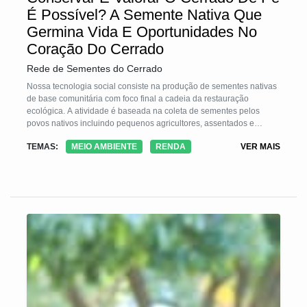
É Possível? A Semente Nativa Que
Germina Vida E Oportunidades No
Coração Do Cerrado
Rede de Sementes do Cerrado
Nossa tecnologia social consiste na produção de sementes nativas
de base comunitária com foco final a cadeia da restauração
ecológica. A atividade é baseada na coleta de sementes pelos
povos nativos incluindo pequenos agricultores, assentados e
quilomboladas da região da Chapada dos Veadeiros, e vem
TEMAS:
MEIO AMBIENTE
RENDA
VER MAIS
trazendo múltiplos benefícios para as comunidades por meio da
complementação da renda familiar, inclusão social e de gênero,
além de trazer a percepção sobre a importância da conservação,
como por exemplo deixar de derrubar uma árvore ou desmatar uma
área para manter aquela área conservada para a coleta de
sementes, e também o entendimento sobre as funções ecológicas
que a natureza fornece, como recursos hídricos e bem-estar.