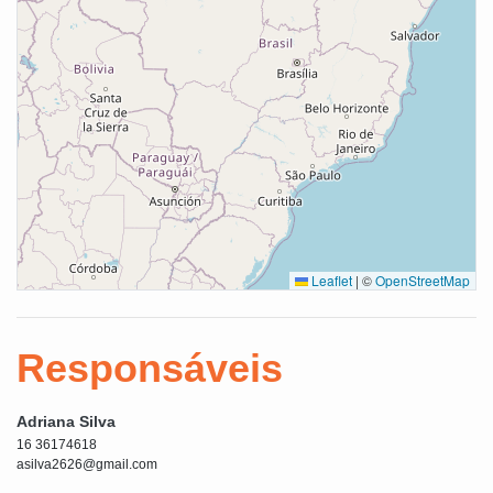
Leaflet
|
©
OpenStreetMap
Responsáveis
Adriana Silva
16 36174618
asilva2626@gmail.com