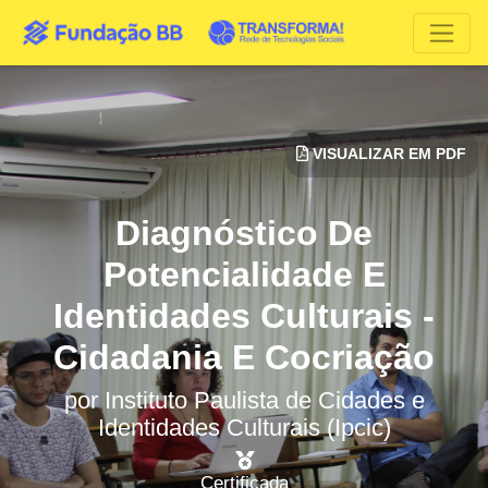
VISUALIZAR EM PDF
Diagnóstico De
Potencialidade E
Identidades Culturais -
Cidadania E Cocriação
por
Instituto Paulista de Cidades e
Identidades Culturais (Ipcic)
Certificada