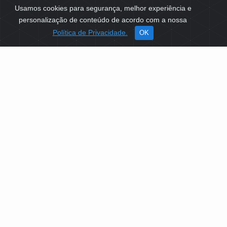
Usamos cookies para segurança, melhor experiência e
personalização de conteúdo de acordo com a nossa
Política de Privacidade.
OK
SOBRE NÓS
Como Atuamos
Apoio a Projetos Sociais
Conselheiros
Gestores
Governança
PLATAFORMA DE TECNOLOGIAS SOCIAIS
EDITAIS DE SELEÇÕES PÚBLICAS
LICITAÇÕES E CONTRATOS
IDENTIDADE VISUAL