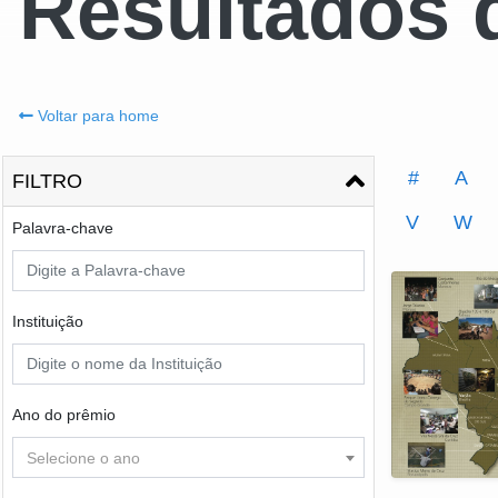
Resultados 
Voltar para home
#
A
FILTRO
V
W
Palavra-chave
Instituição
Ano do prêmio
Selecione o ano