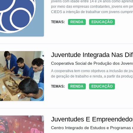
jovens com idade entre 14 e 24 anos como aprendiz
por meio das empresas contratantes, jovens em p
CIEDS a intenção de trabalhar com jovens cumpri
inserção de jovens em vulnerabilidade social, com
TEMAS:
RENDA
EDUCAÇÃO
emprego é a oportunidade de também trabalhar a 
Juventude Integrada Nas Dif
Cooperativa Social de Produção dos Jovens
A cooperativa tem como objetivos a inclusão de jo
de geração de trabalho e renda, a partir da produ
TEMAS:
RENDA
EDUCAÇÃO
Juventudes E Empreendedo
Centro Integrado de Estudos e Programas 