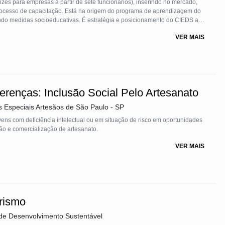
es para empresas a partir de sete funcionários), inserindo no mercado,
rocesso de capacitação. Está na origem do programa de aprendizagem do
ndo medidas socioeducativas. É estratégia e posicionamento do CIEDS a
o os da Cota Social, no mercado de trabalho por meio do primeiro
VER MAIS
inserção de jovens em medida socioeducativa.
erenças: Inclusão Social Pelo Artesanato
 Especiais Artesãos de São Paulo - SP
vens com deficiência intelectual ou em situação de risco em oportunidades
ção e comercialização de artesanato.
VER MAIS
rismo
de Desenvolvimento Sustentável