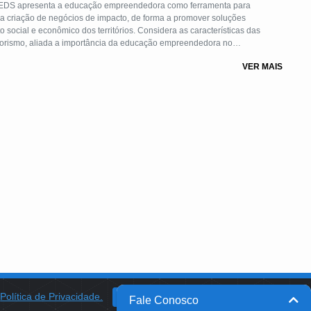
EDS apresenta a educação empreendedora como ferramenta para
 a criação de negócios de impacto, de forma a promover soluções
dos territórios. Considera as características das
orismo, aliada a importância da educação empreendedora no
ovens se tornem agentes de mudanças e construam pontes para novas
VER MAIS
os de vida.
a
Política de Privacidade.
BANCO DO BRASIL
OK
Fale Conosco