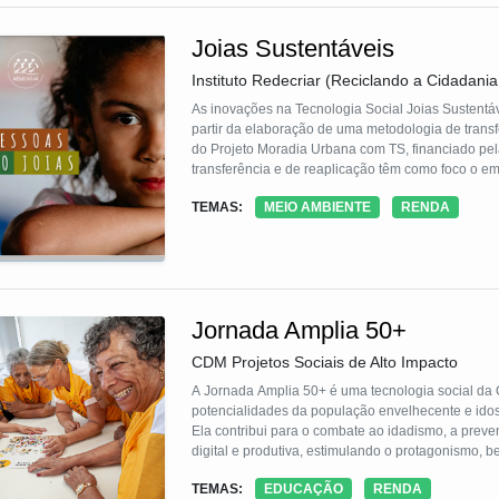
Joias Sustentáveis
Instituto Redecriar (Reciclando a Cidadania
As inovações na Tecnologia Social Joias Sustentá
partir da elaboração de uma metodologia de tran
do Projeto Moradia Urbana com TS, financiado pe
transferência e de reaplicação têm como foco o
como multiplicadores da TS Joias Sustentáveis. Po
TEMAS:
MEIO AMBIENTE
RENDA
/ 11 estados do Brasil, contemplados com a Polít
do Brasil.
Jornada Amplia 50+
CDM Projetos Sociais de Alto Impacto
A Jornada Amplia 50+ é uma tecnologia social da
potencialidades da população envelhecente e idosa
Ela contribui para o combate ao idadismo, a preven
digital e produtiva, estimulando o protagonismo, b
elaboração de planos de vida, grupos temáticos d
TEMAS:
EDUCAÇÃO
RENDA
o acesso a ambientes de convivência e aprendiza