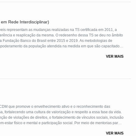
 em Rede Interdisciplinar)
veis representam as mudanças realizadas na TS certificada em 2011, a
sferência e reaplicação da mesma. O redesenho dessa TS se deu no âmbito
la Fundação Banco do Brasil entre 2015 e 2019. As metodologias de
 empoderamento da população atendida na medida em que são capacitados
pulação essa, constituída por moradores de residenciais de 20 municípios
VER MAIS
ica Habitacional-Programa Minha Casa Minha Vida, financiados pelo Banco
 CDM que promove o envelhecimento ativo e o reconhecimento das
, fortalecendo uma cultura de valorização e respeito a essa fase da vida.
ção de violações de direitos, o fortalecimento de vínculos sociais, inclusão
em-estar físico e mental e participação social. Por meio de mentorias para
e empreendedorismo e voluntariado e ações formativas, a jornada garante
VER MAIS
do, alinhando-se aos ODS 3, 4 e 17 Agenda 2030.