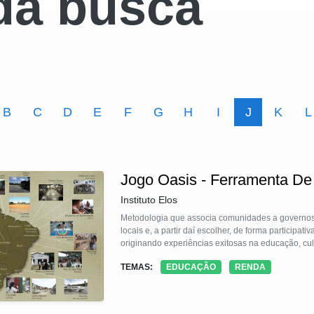
da busca
B
C
D
E
F
G
H
I
J
K
L
Jogo Oasis - Ferramenta De
Instituto Elos
Metodologia que associa comunidades a governos 
locais e, a partir daí escolher, de forma participa
originando experiências exitosas na educação, cul
TEMAS:
EDUCAÇÃO
RENDA