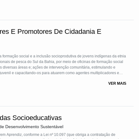
ores E Promotores De Cidadania E
formação social e a inclusão socioprodutiva de jovens indígenas da etnia
ionais de pesca do Sul da Bahia, por meio de oficinas de formação social
is diversas áreas e; ações de intervenção comunitária, estimulando e
 juvenil e capacitando-os para atuarem como agentes multiplicadores e
ário. A tecnologia social é fruto da execução de dois projetos
VER MAIS
e de pesca de 10 municípios baianos, como estratégia de mitigação de
resa Veracel S.A, que envolveu mais de 150 jovens, culminando na
enil do Sul da Bahia; e outro, direcionado a 12 aldeias indígenas de 02
neficiou mais de 300 jovens da etnia Pataxó, finalizado com a realização
bas as iniciativas fizeram o uso de metodologias interativas e
odologias integrativas”, tendo a participação comunitária como princípio
das Socioeducativas
so, e cujas atividades tiveram por suporte o conhecimento da realidade, a
de Desenvolvimento Sustentável
m Aprendiz, conforme a Lei nº 10.097 (que obriga a contratação de