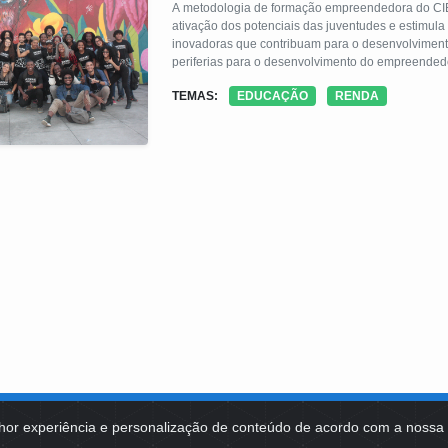
A metodologia de formação empreendedora do CI
ativação dos potenciais das juventudes e estimula
inovadoras que contribuam para o desenvolvimento social e econômico 
periferias para o desenvolvimento do empreended
desenvolvimento de competências, para que os j
TEMAS:
EDUCAÇÃO
RENDA
perspectivas de futuro, conectadas aos seus projet
hor experiência e personalização de conteúdo de acordo com a noss
MA DE TECNOLOGIAS
IDENTIDADE VISUAL