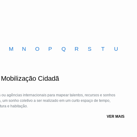
M
N
O
P
Q
R
S
T
U
 Mobilização Cidadã
ou agências internacionais para mapear talentos, recursos e sonhos
tiva, um sonho coletivo a ser realizado em um curto espaço de tempo,
tura e habitação.
VER MAIS