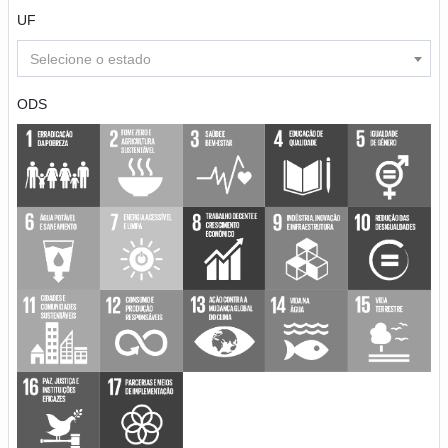
UF
Selecione o estado
ODS