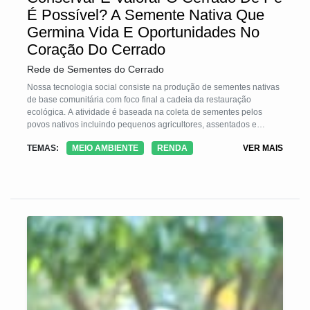
É Possível? A Semente Nativa Que
Germina Vida E Oportunidades No
Coração Do Cerrado
Rede de Sementes do Cerrado
Nossa tecnologia social consiste na produção de sementes nativas
de base comunitária com foco final a cadeia da restauração
ecológica. A atividade é baseada na coleta de sementes pelos
povos nativos incluindo pequenos agricultores, assentados e
quilomboladas da região da Chapada dos Veadeiros, e vem
TEMAS:
MEIO AMBIENTE
RENDA
VER MAIS
trazendo múltiplos benefícios para as comunidades por meio da
complementação da renda familiar, inclusão social e de gênero,
além de trazer a percepção sobre a importância da conservação,
como por exemplo deixar de derrubar uma árvore ou desmatar uma
área para manter aquela área conservada para a coleta de
sementes, e também o entendimento sobre as funções ecológicas
que a natureza fornece, como recursos hídricos e bem-estar.