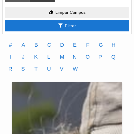
Limpar Campos
Filtrar
#
A
B
C
D
E
F
G
H
I
J
K
L
M
N
O
P
Q
R
S
T
U
V
W