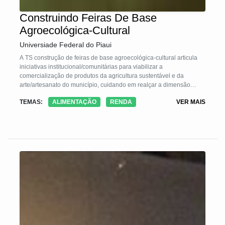
Construindo Feiras De Base
Agroecológica-Cultural
Universiade Federal do Piaui
A TS construção de feiras de base agroecológica-cultural articula
iniciativas institucional/comunitárias para viabilizar a
comercialização de produtos da agricultura sustentável e da
arte/artesanato do município, cuidando em realçar a dimensão
política, cultural, educativa e formativa da Agroecologia. Adota o
TEMAS:
ALIMENTAÇÃO
RENDA
VER MAIS
pensamento complexo; metodologias horizontais de trabalho;
diálogos com rurais e urbanos, com artesãs e artistas; instituições;
com experts de cada área. Constitui equipes de alunos e docentes
objetivando consolidar vias para a segurança alimentar, visibilidade
da arte/artesanato, empoderamento de mulheres, melhoria da
renda e dos cuidados ambientais.