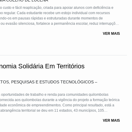
IA COELHO DE LUCENA
o custo e fácil reaplicação, criada para apoiar alunos com deficiência e
no regular. Cada estudante recebe um estojo individual com recursos
izando-os em pausas rápidas e estruturadas durante momentos de
ou evasão silenciosa, fortalece a permanência escolar, reduz interrupções
 cuidado e inclusão.
VER MAIS
omia Solidária Em Territórios
TOS, PESQUISAS E ESTUDOS TECNOLÓGICOS –
s oportunidades de trabalho e renda para comunidades quilombolas
fornecida aos quilombolas durante a vigência do projeto a formação teórica
lidade econômica de empreendimentos. Como principal resultado, está a
o em 1 território.
VER MAIS