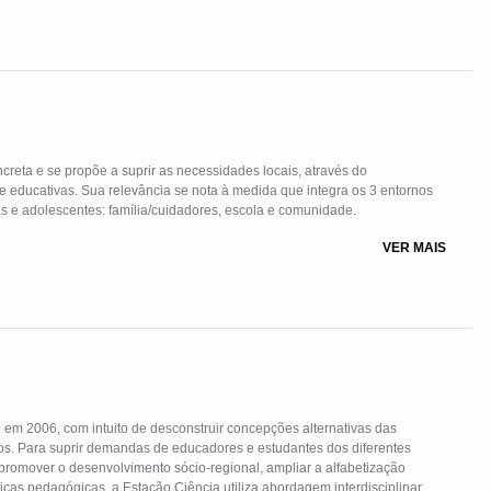
creta e se propõe a suprir as necessidades locais, através do
 e educativas. Sua relevância se nota à medida que integra os 3 entornos
s e adolescentes: família/cuidadores, escola e comunidade.
VER MAIS
 em 2006, com intuito de desconstruir concepções alternativas das
 estudantes dos diferentes
, promover o desenvolvimento sócio-regional, ampliar a alfabetização
áticas pedagógicas, a Estação Ciência utiliza abordagem interdisciplinar,