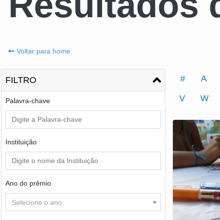
Resultados 
Voltar para home
#
A
FILTRO
V
W
Palavra-chave
Instituição
Ano do prêmio
Selecione o ano