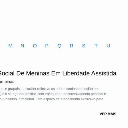
M
N
O
P
Q
R
S
T
U
Social De Meninas Em Liberdade Assistida
Campinas
s e grupais de caráter reflexivo às adolescentes que estão em
) e a seu grupo familiar, com enfoque no desenvolvimento pessoal e
, universo infracional. Este espaço de atendimento exclusivo para
VER MAIS