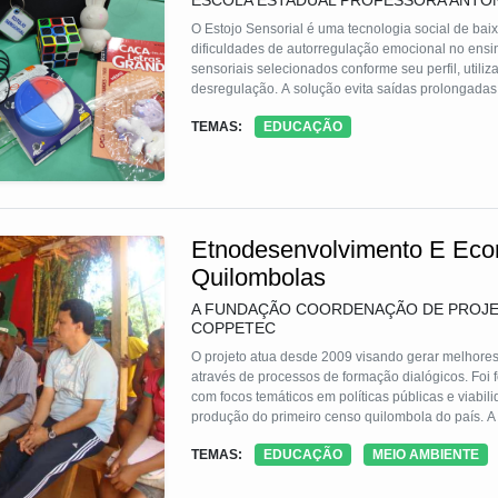
ESCOLA ESTADUAL PROFESSORA ANTON
O Estojo Sensorial é uma tecnologia social de baix
dificuldades de autorregulação emocional no ensi
sensoriais selecionados conforme seu perfil, util
desregulação. A solução evita saídas prolongadas 
na aprendizagem e promove autonomia emocional,
TEMAS:
EDUCAÇÃO
Etnodesenvolvimento E Econ
Quilombolas
A FUNDAÇÃO COORDENAÇÃO DE PROJE
COPPETEC
O projeto atua desde 2009 visando gerar melhore
através de processos de formação dialógicos. Foi 
com focos temáticos em políticas públicas e viabi
produção do primeiro censo quilombola do país. A abrangência territorial se deu em 11 estados, 43 municípios, 105
comunidades junto a 7589 famílias. Ainda há atuaçã
TEMAS:
EDUCAÇÃO
MEIO AMBIENTE