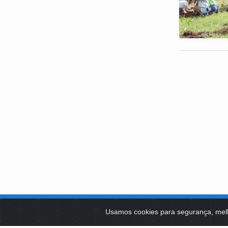
SOBRE NÓS
Usamos cookies para segurança, mel
PLATAFOR
Como Atuamos