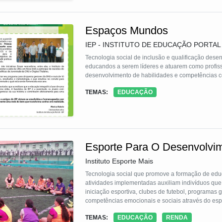
Espaços Mundos
IEP - INSTITUTO DE EDUCAÇÃO PORTAL
Tecnologia social de inclusão e qualificação desen
educandos a serem líderes e atuarem como profiss
desenvolvimento de habilidades e competências 
TEMAS:
EDUCAÇÃO
Esporte Para O Desenvolvi
Instituto Esporte Mais
Tecnologia social que promove a formação de educa
atividades implementadas auxiliam indivíduos que
iniciação esportiva, clubes de futebol, programas 
competências emocionais e sociais através do espo
capacitações no Brasil, certificando mais de 1.400
TEMAS:
EDUCAÇÃO
RENDA
de 50 mil crianças e jovens.