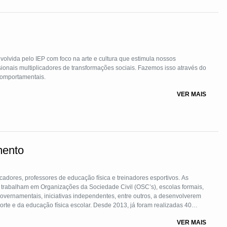
volvida pelo IEP com foco na arte e cultura que estimula nossos
ionais multiplicadores de transformações sociais. Fazemos isso através do
comportamentais.
VER MAIS
mento
dores, professores de educação física e treinadores esportivos. As
 trabalham em Organizações da Sociedade Civil (OSC’s), escolas formais,
governamentais, iniciativas independentes, entre outros, a desenvolverem
rte e da educação física escolar. Desde 2013, já foram realizadas 40
 profissionais das áreas esportiva e educacional, que juntas atendem mais
VER MAIS