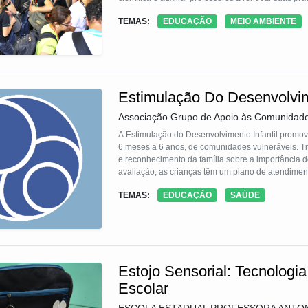
investigativa, experimental e interativa. O espaço
TEMAS:
EDUCAÇÃO
MEIO AMBIENTE
ciências sendo física, matemática, biologia, informá
Estimulação Do Desenvolvime
Associação Grupo de Apoio às Comunidad
A Estimulação do Desenvolvimento Infantil promov
6 meses a 6 anos, de comunidades vulneráveis. Tr
e reconhecimento da família sobre a importância 
avaliação, as crianças têm um plano de atendiment
socializantes, auto expressivas e de vida diária; o
TEMAS:
EDUCAÇÃO
SAÚDE
Algumas são encaminhadas a serviços de referência
Estojo Sensorial: Tecnologi
Escolar