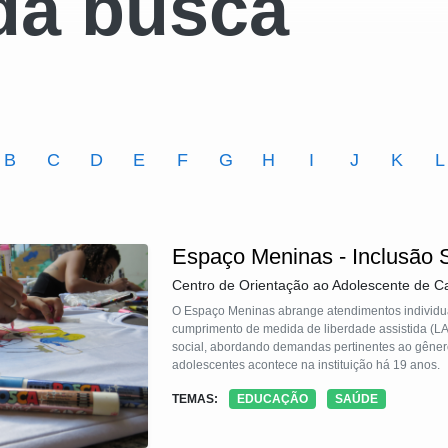
da busca
B
C
D
E
F
G
H
I
J
K
L
Espaço Meninas - Inclusão 
Centro de Orientação ao Adolescente de 
O Espaço Meninas abrange atendimentos individuai
cumprimento de medida de liberdade assistida (LA
social, abordando demandas pertinentes ao gênero
adolescentes acontece na instituição há 19 anos.
TEMAS:
EDUCAÇÃO
SAÚDE