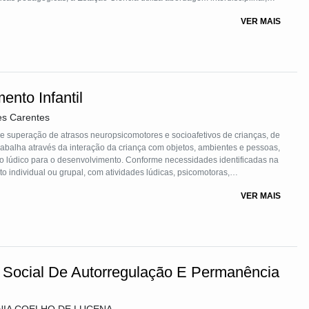
 é composto por ambientes físicos caracterizados em diferentes áreas das
VER MAIS
tica, água, literatura e saúde.
nto Infantil
es Carentes
e superação de atrasos neuropsicomotores e socioafetivos de crianças, de
abalha através da interação da criança com objetos, ambientes e pessoas,
do lúdico para o desenvolvimento. Conforme necessidades identificadas na
o individual ou grupal, com atividades lúdicas, psicomotoras,
rientação à saúde bucal e nutricional. A cada seis meses são reavaliadas.
VER MAIS
. Há reuniões temáticas e visitas às famílias.
a Social De Autorregulação E Permanência