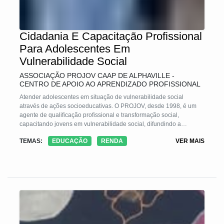
Cidadania E Capacitação Profissional
Para Adolescentes Em
Vulnerabilidade Social
ASSOCIAÇÃO PROJOV CAAP DE ALPHAVILLE -
CENTRO DE APOIO AO APRENDIZADO PROFISSIONAL
Atender adolescentes em situação de vulnerabilidade social
através de ações socioeducativas. O PROJOV, desde 1998, é um
agente de qualificação profissional e transformação social,
capacitando jovens em vulnerabilidade social, difundindo a
cidadania e promovendo o aumento de renda pessoal e familiar.
TEMAS:
EDUCAÇÃO
RENDA
VER MAIS