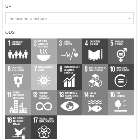
UF
Selecione o estado
ODS