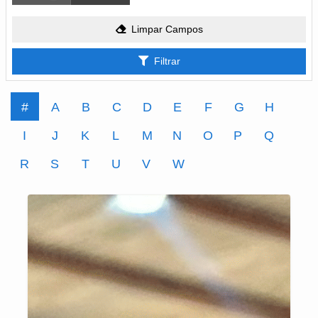
Limpar Campos
Filtrar
#
A
B
C
D
E
F
G
H
I
J
K
L
M
N
O
P
Q
R
S
T
U
V
W