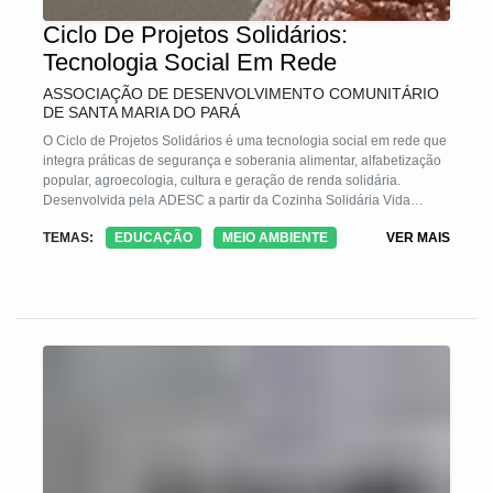
Ciclo De Projetos Solidários:
Tecnologia Social Em Rede
ASSOCIAÇÃO DE DESENVOLVIMENTO COMUNITÁRIO
DE SANTA MARIA DO PARÁ
O Ciclo de Projetos Solidários é uma tecnologia social em rede que
integra práticas de segurança e soberania alimentar, alfabetização
popular, agroecologia, cultura e geração de renda solidária.
Desenvolvida pela ADESC a partir da Cozinha Solidária Vida
Saudável, articula projetos interdependentes — as iniciativas Balde
TEMAS:
EDUCAÇÃO
MEIO AMBIENTE
VER MAIS
Agroecológico, Biodigestor Comunitário, Mãos que Transformam
(artesanato), Escrevendo Novos Caminhos (alfabetização de
adultos) e Projeto Moara (multiplicação de leitura) — num modelo
de gestão participativa (entidade e comunidade), transformando
espaço comunitário em lugar de inclusão, sustentabilidade,
empoderamento e fortalecimento comunitário, bem como de justiça
social.