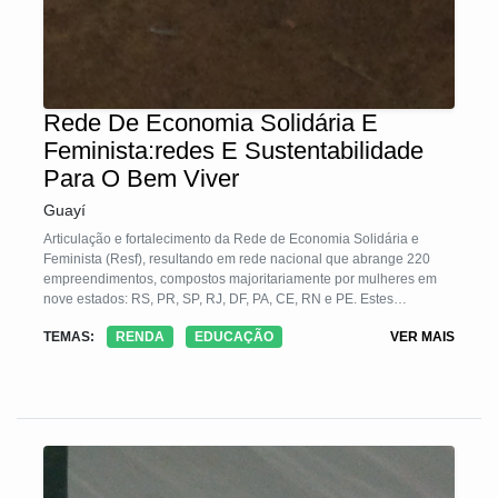
Rede De Economia Solidária E
Feminista:redes E Sustentabilidade
Para O Bem Viver
Guayí
Articulação e fortalecimento da Rede de Economia Solidária e
Feminista (Resf), resultando em rede nacional que abrange 220
empreendimentos, compostos majoritariamente por mulheres em
nove estados: RS, PR, SP, RJ, DF, PA, CE, RN e PE. Estes
empreendimentos, reunidos em 25 redes por segmento e/ou
TEMAS:
RENDA
EDUCAÇÃO
VER MAIS
arranjos econômicos locais/territoriais, estão mapeados na
plataforma www.ecosolfeminista.com.br. Foram realizadas ações de
qualificação técnica e produtiva, articulação institucional e incentivo
à participação e ao protagonismo na construção da economia
solidária, numa estratégia de apoio às iniciativas econômica das
mulheres, fortalecimento produtivo de seus empreendimentos e
desenvolvimento loc