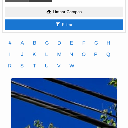
Limpar Campos
Filtrar
#
A
B
C
D
E
F
G
H
I
J
K
L
M
N
O
P
Q
R
S
T
U
V
W