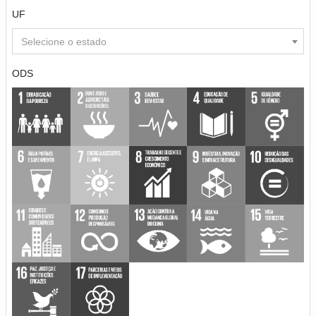
UF
Selecione o estado
ODS