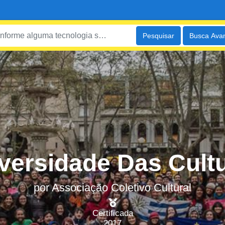
Pesquisar
Busca Ava
versidade Das Cult
por
Associação Coletivo Cultural
Certificada
2017