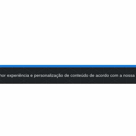
hor experiência e personalização de conteúdo de acordo com a noss
MA DE TECNOLOGIAS
IDENTIDADE VISUAL
MIDIATECA
DE SELEÇÕES PÚBLICAS
NOTÍCIAS
ES E CONTRATOS
FALE COM A FUNDAÇÃO BB