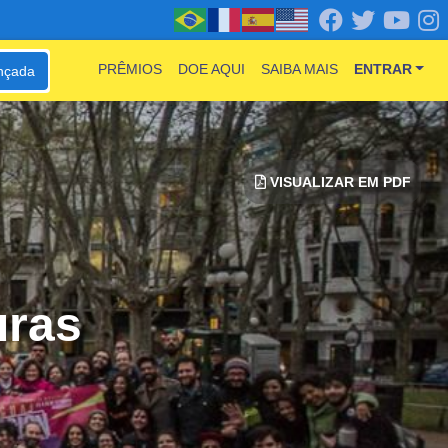
PRÊMIOS
DOE AQUI
SAIBA MAIS
ENTRAR
nçada
VISUALIZAR EM PDF
uras