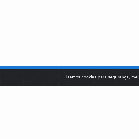
SOBRE NÓS
Usamos cookies para segurança, mel
PLATAFOR
Como Atuamos
SOCIAIS
Apoio a Projetos Sociais
Conselheiros
EDITAIS 
Gestores
Governança
LICITAÇÕ