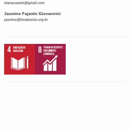
irlanacassini@gmail.com
Jasmine Fajardo Giovannini
jasmine@foradoeixo.org.br