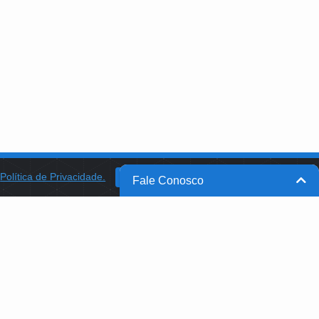
a
Política de Privacidade.
BANCO DO BRASIL
OK
Fale Conosco
BB INTEGRA
PROGRAMA AABB COMUNIDADE
PROJETO MEMÓRIA