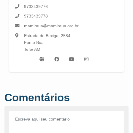
9733439776
9733439778
mamiraua@mamiraua.org.br
Estrada do Bexiga, 2584
Fonte Boa
Tefé/ AM
Comentários