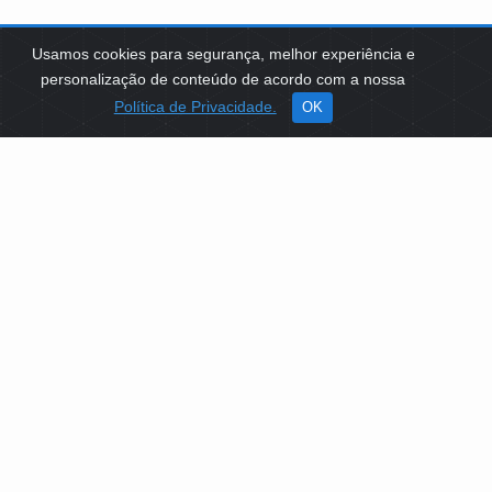
Usamos cookies para segurança, melhor experiência e
personalização de conteúdo de acordo com a nossa
Política de Privacidade.
OK
SOBRE NÓS
Como Atuamos
Apoio a Projetos Sociais
Conselheiros
Gestores
Governança
PLATAFORMA DE TECNOLOGIAS SOCIAIS
EDITAIS DE SELEÇÕES PÚBLICAS
LICITAÇÕES E CONTRATOS