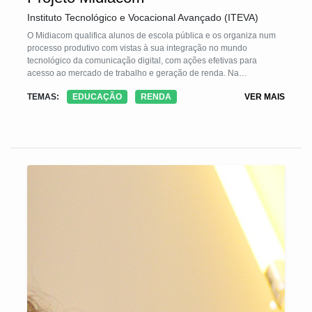
Instituto Tecnológico e Vocacional Avançado (ITEVA)
O Midiacom qualifica alunos de escola pública e os organiza num
processo produtivo com vistas à sua integração no mundo
tecnológico da comunicação digital, com ações efetivas para
acesso ao mercado de trabalho e geração de renda. Na
metodologia utilizada o aluno estuda e exercita. Eles aprendem a
TEMAS:
EDUCAÇÃO
RENDA
VER MAIS
compartilhar o que aprendem, construindo um processo
multiplicador. Assim, fixam o aprendizado e atingem um bom
desempenho na aquisição de conhecimentos e habilidades. Em
todas as etapas do projeto, são analisadas as atitudes de cada um
em relação à união, cooperação, disciplina, dedicação e
consciência crítica, transparência, valores que formam a base da
nossa filosofia.