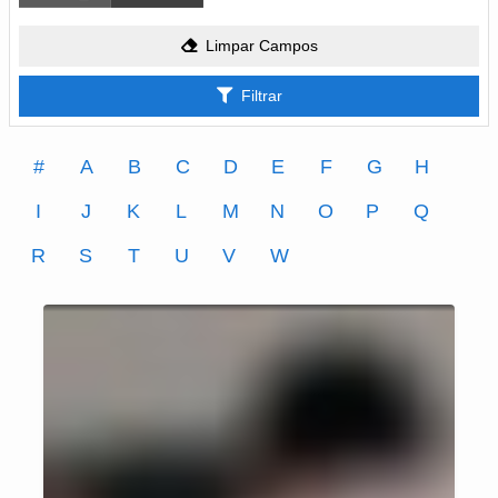
Limpar Campos
Filtrar
#
A
B
C
D
E
F
G
H
I
J
K
L
M
N
O
P
Q
R
S
T
U
V
W