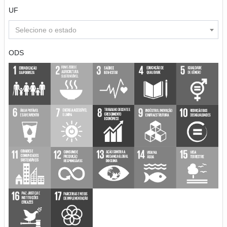
UF
Selecione o estado
ODS