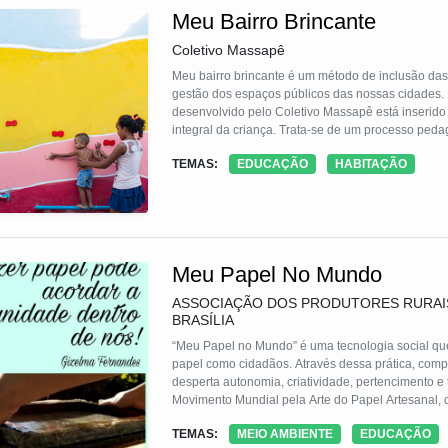
Meu Bairro Brincante
Coletivo Massapê
Meu bairro brincante é um método de inclusão da
gestão dos espaços públicos das nossas cidades. P
desenvolvido pelo Coletivo Massapê está inserido
integral da criança. Trata-se de um processo ped
ativação de uma rede de cuidado entre os diferent
TEMAS:
EDUCAÇÃO
HABITAÇÃO
saudáveis e vivos no entorno das escolas.
Meu Papel No Mundo
ASSOCIAÇÃO DOS PRODUTORES RURAI
BRASÍLIA
“Meu Papel no Mundo” é uma tecnologia social que 
papel como cidadãos. Através dessa prática, comp
desperta autonomia, criatividade, pertencimento e
Movimento Mundial pela Arte do Papel Artesanal, q
diversos países - uma rede compromissada com prá
TEMAS:
MEIO AMBIENTE
EDUCAÇÃO
meio de escuta, expressão e construção de vínculos