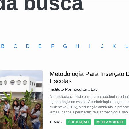
da busca
B
C
D
E
F
G
H
I
J
K
L
Metodologia Para Inserção 
Escolas
Instituto Permacultura Lab
A tecnologia consiste em uma metodologia pedagógica inovadora de base teórico-prática 
agroecologia na escola. A metodologia integra de 
sustentável(ODS), a educação ambiental e práticas
temas ligados à permacultura e agroecologia, são 
que o modificam positivamente, criando um laborat
TEMAS:
EDUCAÇÃO
MEIO AMBIENTE
problemas socioambientais e a colaboração e aut