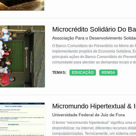
Microcrédito Solidário Do B
Associação Para o Desenvolvimento Solidar
O Banco Comunitário do Preventório no Morro do P
implementando projetos de Economia Solidária, E
principais ações do Banco Comunitário do Preventó
comunidade para atender as demandas locais e do
pescadores e fazedores de cultura. Desde a gestão
TEMAS:
EDUCAÇÃO
RENDA
estabelecemos metodologias participativas em que 
Micromundo Hipertextual & 
Universidade Federal de Juiz de Fora
O termo “micromundo hipertextual” significa uma es
disponibilizar, na internet, diferentes recursos did
computadorizadas. Tecnicamente, um sistema comp