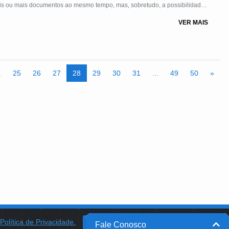
dois ou mais documentos ao mesmo tempo, mas, sobretudo, a possibilidade
cial, implementada em Linguagem de Hipertexto Baseada em Marcas
VER MAIS
sitório "PROJETO ZK DE INFORMÁTICA & EDUCAÇÃO", URL:
.
25
26
27
28
29
30
31
...
49
50
»
a
Política de Privacidade.
BANCO DO BRASIL
OK
Fale Conosco