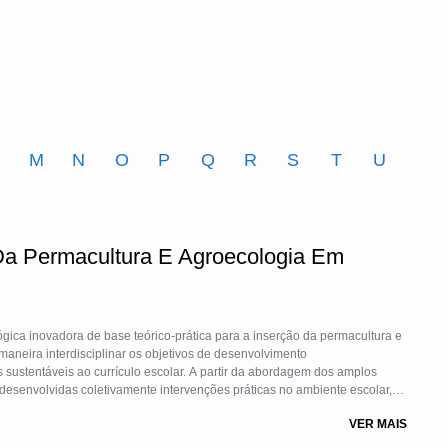
M
N
O
P
Q
R
S
T
U
Da Permacultura E Agroecologia Em
para a inserção da permacultura e
maneira interdisciplinar os objetivos de desenvolvimento
 sustentáveis ao currículo escolar. A partir da abordagem dos amplos
desenvolvidas coletivamente intervenções práticas no ambiente escolar,
ório vivo. As atividades desenvolvidas buscam estimular reflexões sobre
VER MAIS
onomia dos estudantes para resolução dos mesmos.