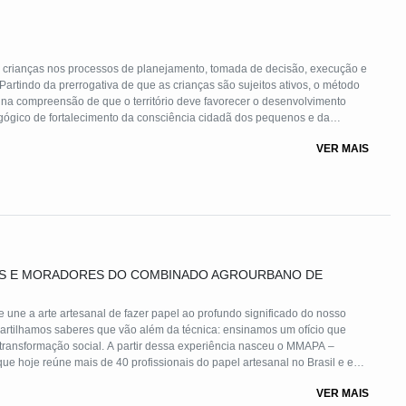
s crianças nos processos de planejamento, tomada de decisão, execução e
artindo da prerrogativa de que as crianças são sujeitos ativos, o método
 na compreensão de que o território deve favorecer o desenvolvimento
agógico de fortalecimento da consciência cidadã dos pequenos e da
es atores sociais em prol da construção de espaços urbanos inclusivos,
VER MAIS
S E MORADORES DO COMBINADO AGROURBANO DE
une a arte artesanal de fazer papel ao profundo significado do nosso
artilhamos saberes que vão além da técnica: ensinamos um ofício que
 transformação social. A partir dessa experiência nasceu o MMAPA –
ue hoje reúne mais de 40 profissionais do papel artesanal no Brasil e em
ticas éticas e regenerativas. A produção artesanal do papel torna-se um
VER MAIS
, capaz de gerar impacto social sustentável e acessível.