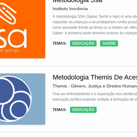
Instituto Inocência
A metodologia SSA (Saber, Sentir e Agir) é uma a
capacitar as crianças a se protegerem contra pos
como proceder frente ao tema ou a relatos de vítim
Saber: A primeira parte envolve ensinar às crianç
inclui educá-las sobre anatomia básica e explicar 
TEMAS:
EDUCAÇÃO
SAÚDE
de conotação pejorativa ou sexualizada ou inapropr
Sentir: A segunda etapa visa desenvolver a capac
que algo não está certo ou que a intenção de outr
em seus instintos e sentimentos desconfortáveis.
Agir: A terceira e última parte da metodologia inc
depararem com uma situação de abuso potencial. Is
Metodologia Themis De Aces
imediatamente até que alguém possa lhe ajudar e 
são encorajadas a contar para alguém de confianç
Themis - Gênero, Justiça e Direitos Human
tratadas..
Essa abordagem é implementada de maneira lúdica 
Visa ao enfrentamento e à superação dos obstácul
atividades interativas são usadas para tornar o ap
educação jurídica popular voltada à formação de 
O objetivo principal da metodologia SSA é capacit
TEMAS:
EDUCAÇÃO
visa promover a conscientização, a confiança e a 
ameaças e a buscar ajuda quando necessário. Es
infantil, ao desenvolver nas crianças compreenção
especialmente para que não guarde segredo caso 
autonomia para a criança.