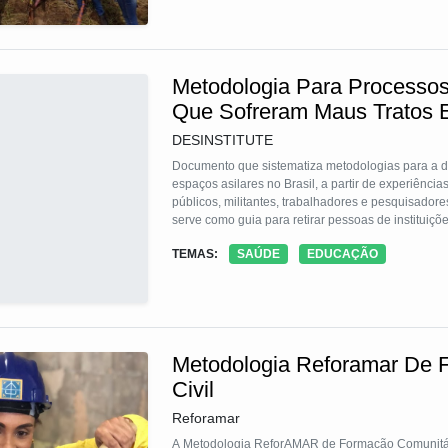
Metodologia Para Processos
Que Sofreram Maus Tratos Em
DESINSTITUTE
Documento que sistematiza metodologias para a de
espaços asilares no Brasil, a partir de experiênci
públicos, militantes, trabalhadores e pesquisadore
serve como guia para retirar pessoas de instituiç
cuidado territorial na Rede de Atenção Psicossocial
TEMAS:
SAÚDE
EDUCAÇÃO
comunitários essenciais à vida digna, tais como o
Metodologia Reforamar De 
Civil
Reforamar
A Metodologia ReforAMAR de Formação Comunitári