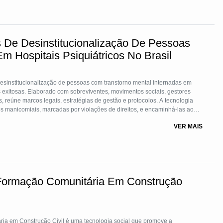
 De Desinstitucionalização De Pessoas
 Hospitais Psiquiátricos No Brasil
sinstitucionalização de pessoas com transtorno mental internadas em
as exitosas. Elaborado com sobreviventes, movimentos sociais, gestores
s, reúne marcos legais, estratégias de gestão e protocolos. A tecnologia
ões manicomiais, marcadas por violações de direitos, e encaminhá-las ao
 (RAPS), garantindo inclusão social e acesso a serviços territoriais e
VER MAIS
s Centros de Atenção Psicossocial (CAPS).
Formação Comunitária Em Construção
a em Construção Civil é uma tecnologia social que promove a