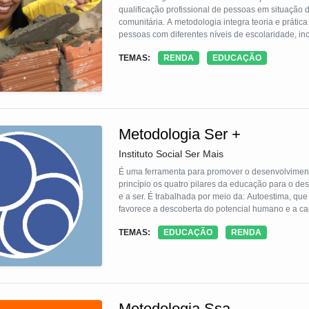
qualificação profissional de pessoas em situação 
comunitária. A metodologia integra teoria e prátic
pessoas com diferentes níveis de escolaridade, incl
Voltada prioritariamente a mulheres e pessoas LGB
TEMAS:
RENDA
EDUCAÇÃO
empreendedorismo, adota a formação de multiplicad
Metodologia Ser +
Instituto Social Ser Mais
É uma ferramenta para promover o desenvolviment
princípio os quatro pilares da educação para o de
e a ser. É trabalhada por meio da: Autoestima, que
favorece a descoberta do potencial humano e a ca
permite a descoberta de quais atividades fazem se
TEMAS:
EDUCAÇÃO
RENDA
do Projeto de Vida e Carreira, de Ação Social, D
Metodologia Ssa