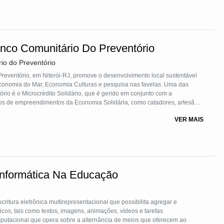
anco Comunitário Do Preventório
io do Preventório
reventório, em Niterói-RJ, promove o desenvolvimento local sustentável
conomia do Mar, Economia Culturas e pesquisa nas favelas. Uma das
rio é o Microcrédito Solidário, que é gerido em conjunto com a
s de empreendimentos da Economia Solidária, como catadores, artesãos,
 dos fundos de microcrédito até à implementação das linhas de crédito,
VER MAIS
todos os atores fazem parte de todos os processos do microcrédito.
Informática Na Educação
critura eletrônica multirepresentacional que possibilita agregar e
áticos, tais como textos, imagens, animações, vídeos e tarefas
utacional que opera sobre a alternância de meios que oferecem ao