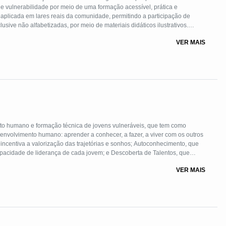
de vulnerabilidade por meio de uma formação acessível, prática e
a aplicada em lares reais da comunidade, permitindo a participação de
usive não alfabetizadas, por meio de materiais didáticos ilustrativos.
TQIAPN+, articula saber técnico e saber popular, inclui módulos de
VER MAIS
ores e pode ser reaplicada por outras organizações e territórios.
o humano e formação técnica de jovens vulneráveis, que tem como
senvolvimento humano: aprender a conhecer, a fazer, a viver com os outros
 incentiva a valorização das trajetórias e sonhos; Autoconhecimento, que
pacidade de liderança de cada jovem; e Descoberta de Talentos, que
us olhos brilharem. É colocada em prática, junto à comunidade, por meio
VER MAIS
esenvolvimento Local e Empregabilidade.