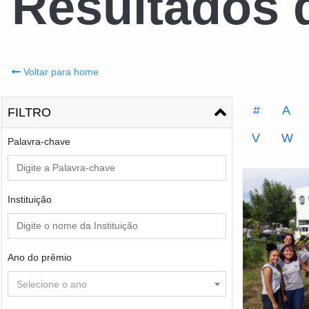
Resultados 
Voltar para home
#
A
FILTRO
V
W
Palavra-chave
Instituição
Ano do prêmio
Selecione o ano