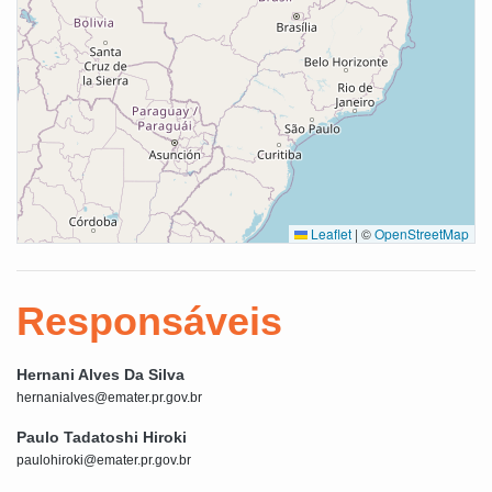
Leaflet
|
©
OpenStreetMap
Responsáveis
Hernani Alves Da Silva
hernanialves@emater.pr.gov.br
Paulo Tadatoshi Hiroki
paulohiroki@emater.pr.gov.br