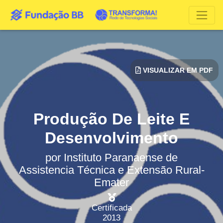
VISUALIZAR EM PDF
Produção De Leite E
Desenvolvimento
por
Instituto Paranaense de
Assistencia Técnica e Extensão Rural-
Emater
Certificada
2013