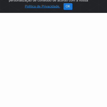
personalização de conteúdo de acordo com a nossa
Política de Privacidade.
OK
SOBRE NÓS
Como Atuamos
Apoio a Projetos Sociais
Conselheiros
Gestores
Governança
PLATAFORMA DE TECNOLOGIAS SOCIAIS
EDITAIS DE SELEÇÕES PÚBLICAS
LICITAÇÕES E CONTRATOS
IDENTIDADE VISUAL
MIDIATECA