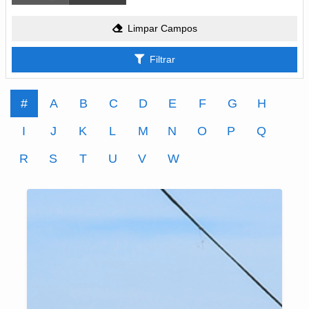
Limpar Campos
Filtrar
#
A
B
C
D
E
F
G
H
I
J
K
L
M
N
O
P
Q
R
S
T
U
V
W