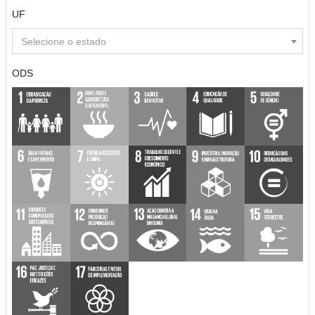
UF
Selecione o estado
ODS