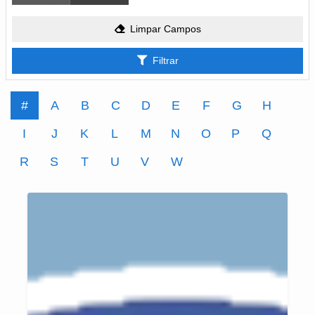
Limpar Campos
Filtrar
#
A
B
C
D
E
F
G
H
I
J
K
L
M
N
O
P
Q
R
S
T
U
V
W