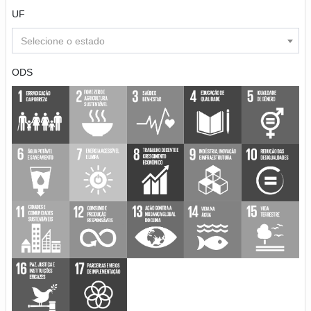
UF
Selecione o estado
ODS