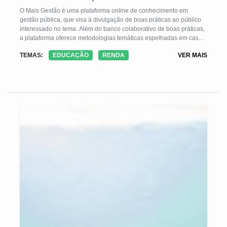
O Mais Gestão é uma plataforma online de conhecimento em
gestão pública, que visa à divulgação de boas práticas ao público
interessado no tema. Além do banco colaborativo de boas práticas,
a plataforma oferece metodologias temáticas espelhadas em casos
de sucesso, detalhadas em passo a passo e caixas de ferramentas
TEMAS:
EDUCAÇÃO
RENDA
VER MAIS
para auxiliar na adaptação e implantação dos programas pelos
municípios brasileiros. A ferramenta permite também a gestão
online de planos de trabalho e controle de tarefas, e os materiais
são todos personalizáveis pelas prefeituras. As metodologias
temáticas são construídas em diversos temas com foco nos
gestores municipais, possui linguagem acessível e detalhada.