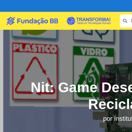
Nit: Game Des
Recic
por
Instit