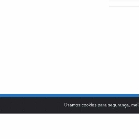
SOBRE NÓS
Usamos cookies para segurança, mel
PLATAFOR
Como Atuamos
SOCIAIS
Apoio a Projetos Sociais
Conselheiros
EDITAIS 
Gestores
Governança
LICITAÇÕ