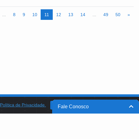
...
8
9
10
11
12
13
14
...
49
50
»
a
Política de Privacidade.
BANCO DO BRASIL
OK
Fale Conosco
BB INTEGRA
PROGRAMA AABB COMUNIDADE
PROJETO MEMÓRIA