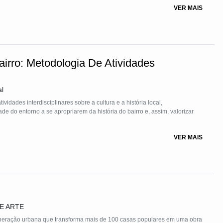
ivamente, ainda assim com detalhe.Além do mapa principal que distribui o
VER MAIS
as tabelas e gráficos para um acompanhamento comparativo.
airro: Metodologia De Atividades
al
vidades interdisciplinares sobre a cultura e a história local,
 do entorno a se apropriarem da história do bairro e, assim, valorizar
VER MAIS
E ARTE
eração urbana que transforma mais de 100 casas populares em uma obra