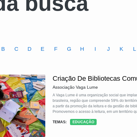
da busca
B
C
D
E
F
G
H
I
J
K
L
Criação De Bibliotecas Com
Associação Vaga Lume
A Vaga Lume é uma organização social que implan
brasileira, região que compreende 59% do territór
a partir da promoção da leitura e da gestão de bi
Promovemos o acesso à leitura, em um território q
existência, a organização acumulou resultados imp
TEMAS:
EDUCAÇÃO
jovens; a distribuição de 195 mil livros; a formaçã
Vaga Lume está presente nos 09 estados da Amazô
ativas.