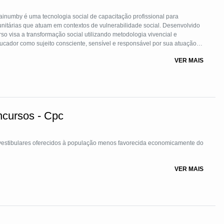
numby é uma tecnologia social de capacitação profissional para
nitárias que atuam em contextos de vulnerabilidade social. Desenvolvido
rso visa a transformação social utilizando metodologia vivencial e
educador como sujeito consciente, sensível e responsável por sua atuação
lexão biográfica, e leitura humanizada do território, contribuindo para a
VER MAIS
to de vínculos comunitários e a ampliação da capacida
ncursos - Cpc
vestibulares oferecidos à população menos favorecida economicamente do
VER MAIS