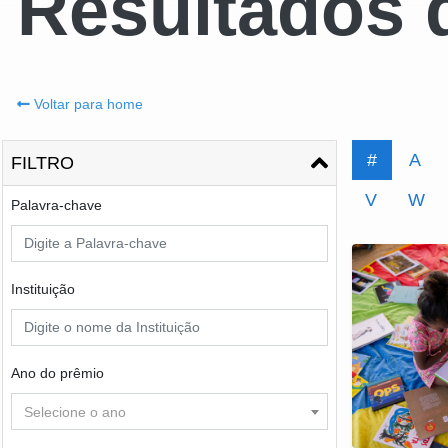
Resultados 
Voltar para home
#
A
FILTRO
V
W
Palavra-chave
Instituição
Ano do prêmio
Selecione o ano