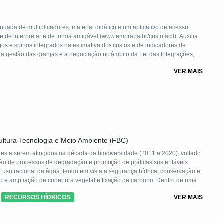
nuada de multiplicadores, material didático e um aplicativo de acesso
e de interpretar e de forma amigável (www.embrapa.br/custofacil). Auxilia
ngos e suínos integrados na estimativa dos custos e de indicadores de
a gestão das granjas e a negociação no âmbito da Lei das Integrações,
mark. Foi desenvolvida pela Embrapa Suínos e Aves e sua implementação
VER MAIS
idade do Oeste de Santa Catarina (Unoesc).
ltura Tecnologia e Meio Ambiente (FBC)
res a serem atingidos na década da biodiversidade (2011 a 2020), voltado
rsão de processos de degradação e promoção de práticas sustentáveis
 uso racional da água, tendo em vista a segurança hídrica, conservação e
 e ampliação de cobertura vegetal e fixação de carbono. Dentro de uma
os canteiros bio-sépticos e cisternas de ferrocimento em 8 comunidades de
RECURSOS HÍDRICOS
VER MAIS
ais de 100 mil mudas produzidas e plantadas.