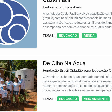
Custo Fácil
Embrapa Suínos e Aves
A tecnologia Custo Fácil envolve capacitação conti
gratuito, com base em indicadores fáceis de medir 
assistência técnica e produtores familiares de fra
desempenho econômico e financeiro, qualificando 
além de gerar estatísticas públicas para o bench
TEMAS:
EDUCAÇÃO
RENDA
contou com a parceria da Emater-RS e da Univers
De Olho Na Água
Fundação Brasil Cidadão para Educação Cu
O Projeto De Olho na Água, norteado por indicado
para a gestão de corpos hídricos através da reve
reunindo a implantação de tecnologias socais para
preservação de ambientes e espécies, recuperação
concepção sistêmica de território foram implantad
TEMAS:
EDUCAÇÃO
MEIO AMBIENTE
Icapuí e 9 hectares de mangue recuperados com m