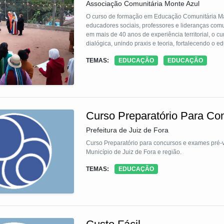
Associação Comunitária Monte Azul
O curso de formação em Educação Comunitária Mai
educadores sociais, professores e lideranças comu
em mais de 40 anos de experiência territorial, o cu
dialógica, unindo praxis e teoria, fortalecendo o 
social. A tecnologia promove escuta qualificada, ref
TEMAS:
EDUCAÇÃO
EDUCAÇÃO
qualidade das práticas educativas, o fortalecimen
Curso Preparatório Para Co
Prefeitura de Juiz de Fora
Curso Preparatório para concursos e exames pré-
Município de Juiz de Fora e região.
TEMAS:
EDUCAÇÃO