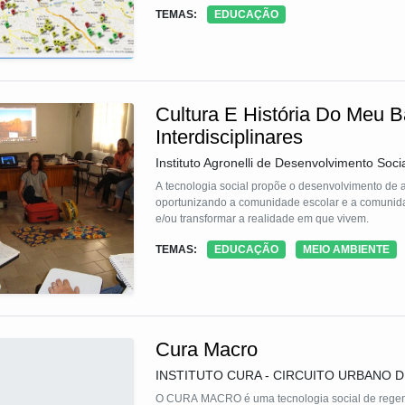
de obras e serviços públicos simplificada e intuit
TEMAS:
EDUCAÇÃO
orçamento geograficamente, também são oferecid
Cultura E História Do Meu B
Interdisciplinares
Instituto Agronelli de Desenvolvimento Soci
A tecnologia social propõe o desenvolvimento de ati
oportunizando a comunidade escolar e a comunidade
e/ou transformar a realidade em que vivem.
TEMAS:
EDUCAÇÃO
MEIO AMBIENTE
Cura Macro
INSTITUTO CURA - CIRCUITO URBANO D
O CURA MACRO é uma tecnologia social de regen