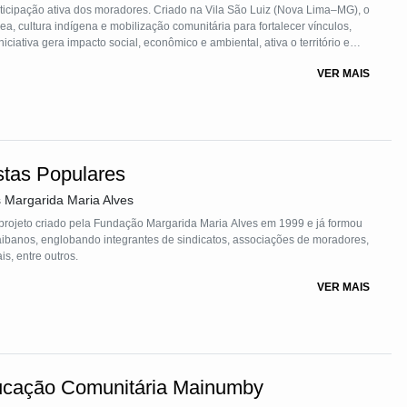
articipação ativa dos moradores. Criado na Vila São Luiz (Nova Lima–MG), o
, cultura indígena e mobilização comunitária para fortalecer vínculos,
iciativa gera impacto social, econômico e ambiental, ativa o território e
ural e símbolo de pertencimento.
VER MAIS
tas Populares
 Margarida Maria Alves
projeto criado pela Fundação Margarida Maria Alves em 1999 e já formou
aibanos, englobando integrantes de sindicatos, associações de moradores,
s, entre outros.
VER MAIS
cação Comunitária Mainumby