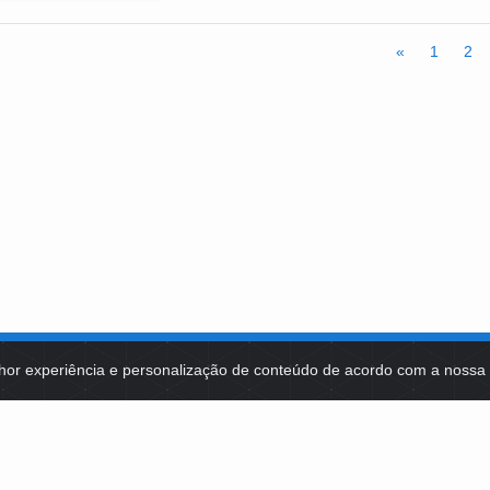
«
1
2
hor experiência e personalização de conteúdo de acordo com a noss
MA DE TECNOLOGIAS
IDENTIDADE VISUAL
MIDIATECA
DE SELEÇÕES PÚBLICAS
NOTÍCIAS
ES E CONTRATOS
FALE COM A FUNDAÇÃO BB