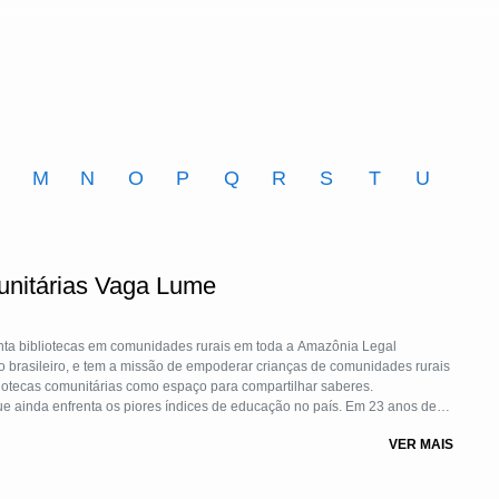
M
N
O
P
Q
R
S
T
U
unitárias Vaga Lume
ta bibliotecas em comunidades rurais em toda a Amazônia Legal
io brasileiro, e tem a missão de empoderar crianças de comunidades rurais
bliotecas comunitárias como espaço para compartilhar saberes.
ue ainda enfrenta os piores índices de educação no país. Em 23 anos de
ressionantes, como o público beneficiado de mais de 110 mil crianças e
VER MAIS
o de 6 mil mediadores de leitura; a produção de 289 livros artesanais. A
nia Legal, em 23 municípios e conta com 102 bibliotecas comunitárias