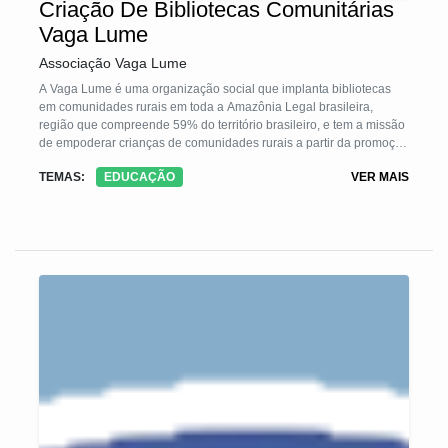
Criação De Bibliotecas Comunitárias
Vaga Lume
Associação Vaga Lume
A Vaga Lume é uma organização social que implanta bibliotecas
em comunidades rurais em toda a Amazônia Legal brasileira,
região que compreende 59% do território brasileiro, e tem a missão
de empoderar crianças de comunidades rurais a partir da promoção
da leitura e da gestão de bibliotecas comunitárias como espaço
TEMAS:
EDUCAÇÃO
VER MAIS
para compartilhar saberes. Promovemos o acesso à leitura, em um
território que ainda enfrenta os piores índices de educação no país.
Em 23 anos de existência, a organização acumulou resultados
impressionantes, como o público beneficiado de mais de 110 mil
crianças e jovens; a distribuição de 195 mil livros; a formação de 6
mil mediadores de leitura; a produção de 289 livros artesanais. A
Vaga Lume está presente nos 09 estados da Amazônia Legal, em
23 municípios e conta com 102 bibliotecas comunitárias ativas.