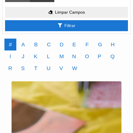
Limpar Campos
Filtrar
#
A
B
C
D
E
F
G
H
I
J
K
L
M
N
O
P
Q
R
S
T
U
V
W