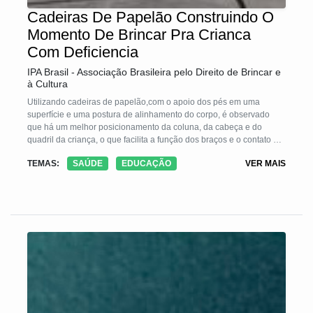
Cadeiras De Papelão Construindo O
Momento De Brincar Pra Crianca
Com Deficiencia
IPA Brasil - Associação Brasileira pelo Direito de Brincar e
à Cultura
Utilizando cadeiras de papelão,com o apoio dos pés em uma
superfície e uma postura de alinhamento do corpo, é observado
que há um melhor posicionamento da coluna, da cabeça e do
quadril da criança, o que facilita a função dos braços e o contato de
olho com os pais e os brinquedos. A dificuldade de manter as mãos
TEMAS:
SAÚDE
EDUCAÇÃO
VER MAIS
próximas do corpo para segurar o brinquedo pode diminuir o tempo
de brincadeira e de interação com os pais.Após a adequação
postural e orientações quanto aos brinquedos e brincadeiras para a
faixa etária há um maior envolvimento da criança no processo de
comunicação, participação nas atividades de escola, contato visual
e interação, maior tempo de brincadeiras e momentos de diver