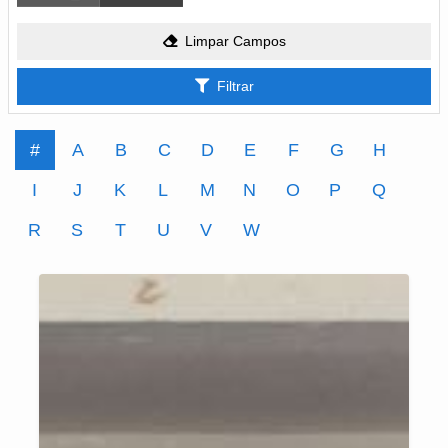
Limpar Campos
Filtrar
#
A
B
C
D
E
F
G
H
I
J
K
L
M
N
O
P
Q
R
S
T
U
V
W