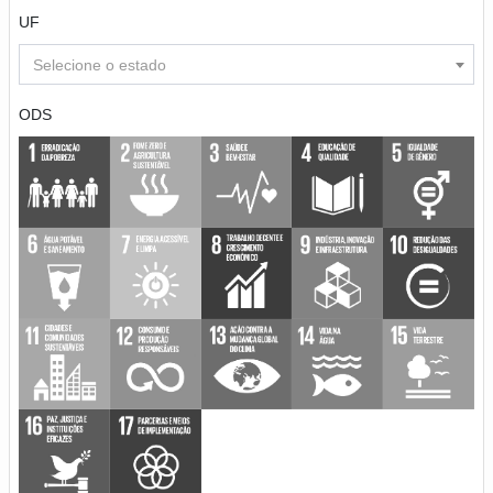
UF
Selecione o estado
ODS