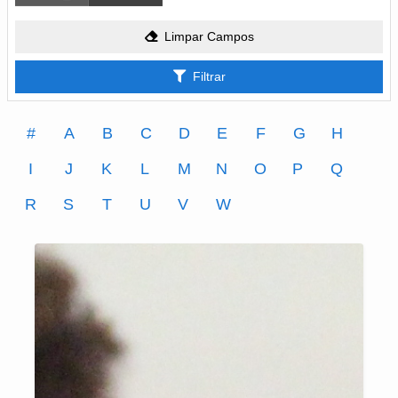
Limpar Campos
Filtrar
#
A
B
C
D
E
F
G
H
I
J
K
L
M
N
O
P
Q
R
S
T
U
V
W