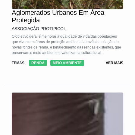
Aglomerados Urbanos Em Área
Protegida
ASSOCIAÇÃO PROTIPICOL
O objetivo geral é melhorar a qualidade de vida das populações
que vivem em áreas de proteção ambiental através da criação de
novas fontes de renda, e fortalecimento das rendas existentes, que
preservam o meio ambiente e valorizam a cultura local.
TEMAS:
RENDA
MEIO AMBIENTE
VER MAIS