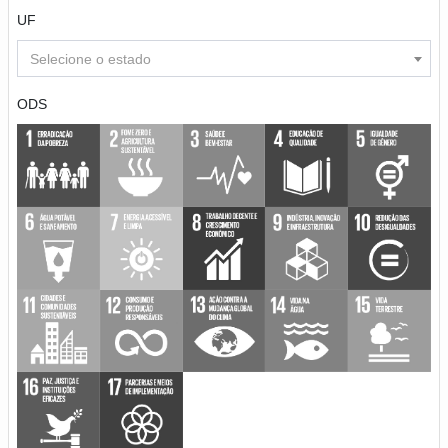
UF
Selecione o estado
ODS