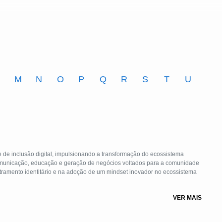
M
N
O
P
Q
R
S
T
U
de inclusão digital, impulsionando a transformação do ecossistema
unicação, educação e geração de negócios voltados para a comunidade
etramento identitário e na adoção de um mindset inovador no ecossistema
VER MAIS
o para carreiras e negócios voltados para a comunidade negra, buscamos
ilizando a tecnologia como meio para promover justiça econômica.
ndedorismo e à inovação destinados à população afrobrasileira.