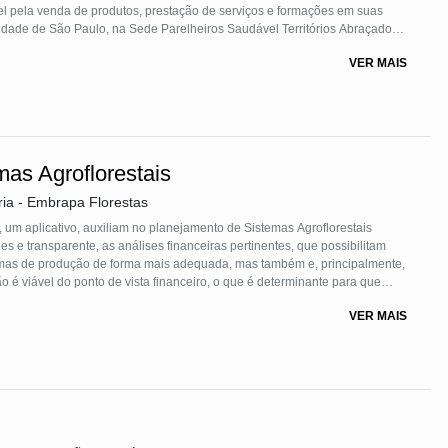
l pela venda de produtos, prestação de serviços e formações em suas
idade de São Paulo, na Sede Parelheiros Saudável Territórios Abraçados,
(Instituto Brasileiro de Estudos e Apoio Comunitário) e CPCD (Centro
VER MAIS
famílias, grupos e organizações de 6 bairros do entorno – Barragem,
erto e Vargem Grande.
mas Agroflorestais
ia - Embrapa Florestas
, um aplicativo, auxiliam no planejamento de Sistemas Agroflorestais
 e transparente, as análises financeiras pertinentes, que possibilitam
emas de produção de forma mais adequada, mas também e, principalmente,
o é viável do ponto de vista financeiro, o que é determinante para que
ser desenvolvidas e implementadas.
VER MAIS