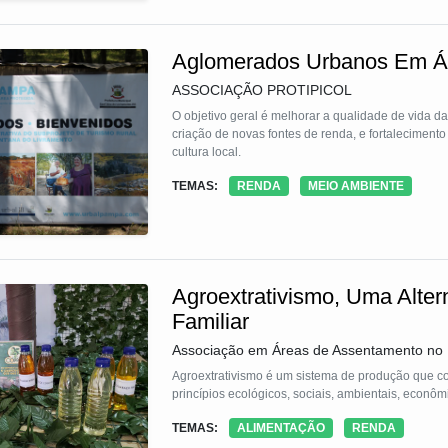
Enfatizamos a educação como pilar essencial, dir
e competências para empreendedores e jovens ne
Aglomerados Urbanos Em Ár
Digital, visando não apenas trazer, mas capacita
mercado digital.
ASSOCIAÇÃO PROTIPICOL
O objetivo geral é melhorar a qualidade de vida 
criação de novas fontes de renda, e fortaleciment
cultura local.
TEMAS:
RENDA
MEIO AMBIENTE
Agroextrativismo, Uma Altern
Familiar
Associação em Áreas de Assentamento no
Agroextrativismo é um sistema de produção que c
princípios ecológicos, sociais, ambientais, econômico
TEMAS:
ALIMENTAÇÃO
RENDA