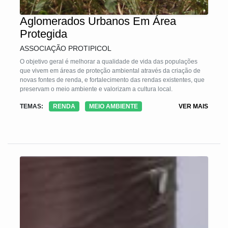
Aglomerados Urbanos Em Área
Protegida
ASSOCIAÇÃO PROTIPICOL
O objetivo geral é melhorar a qualidade de vida das populações
que vivem em áreas de proteção ambiental através da criação de
novas fontes de renda, e fortalecimento das rendas existentes, que
preservam o meio ambiente e valorizam a cultura local.
TEMAS:
RENDA
MEIO AMBIENTE
VER MAIS