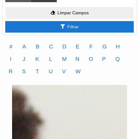
Limpar Campos
Filtrar
#
A
B
C
D
E
F
G
H
I
J
K
L
M
N
O
P
Q
R
S
T
U
V
W