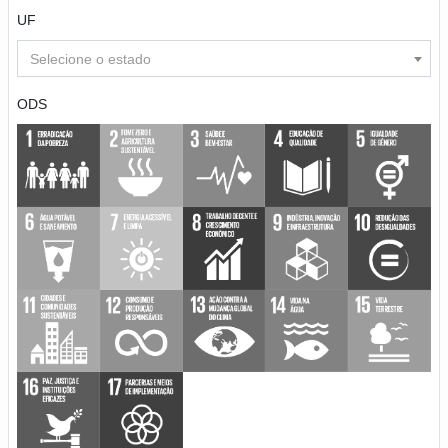
UF
Selecione o estado
ODS