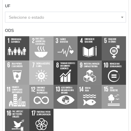
UF
Selecione o estado
ODS