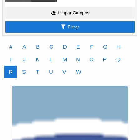
Limpar Campos
Filtrar
#
A
B
C
D
E
F
G
H
I
J
K
L
M
N
O
P
Q
R
S
T
U
V
W