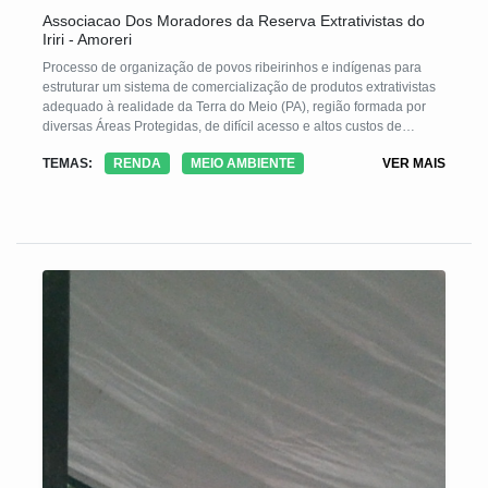
Associacao Dos Moradores da Reserva Extrativistas do
Iriri - Amoreri
Processo de organização de povos ribeirinhos e indígenas para
estruturar um sistema de comercialização de produtos extrativistas
adequado à realidade da Terra do Meio (PA), região formada por
diversas Áreas Protegidas, de difícil acesso e altos custos de
transporte. Tendo em vista o isolamento geográfico das
TEMAS:
RENDA
MEIO AMBIENTE
VER MAIS
comunidades ribeirinhas e indígenas da Terra do Meio e as
dificuldades que encontravam em estruturar a comercialização de
seus diferentes produtos tradicionais da floresta em contratos mais
justos, estabelecidos de forma transparente e coletiva, se
organizaram nos últimos 6 anos em uma rede de cantinas,
espalhadas em um território de mais de 8000000 de hectares de
florestas.