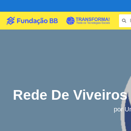
Rede De Viveiros
por
Un