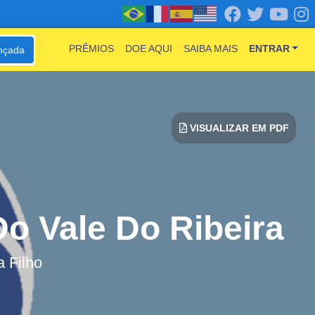
PRÊMIOS
DOE AQUI
SAIBA MAIS
ENTRAR
nçada
VISUALIZAR EM PDF
o Vale Do Ribeira
a Filho