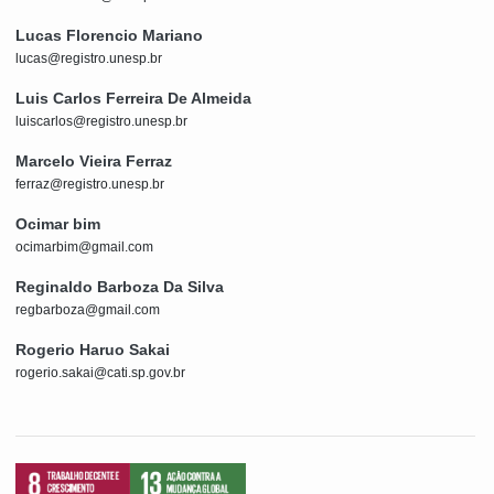
Lucas Florencio Mariano
lucas@registro.unesp.br
Luis Carlos Ferreira De Almeida
luiscarlos@registro.unesp.br
Marcelo Vieira Ferraz
ferraz@registro.unesp.br
Ocimar bim
ocimarbim@gmail.com
Reginaldo Barboza Da Silva
regbarboza@gmail.com
Rogerio Haruo Sakai
rogerio.sakai@cati.sp.gov.br