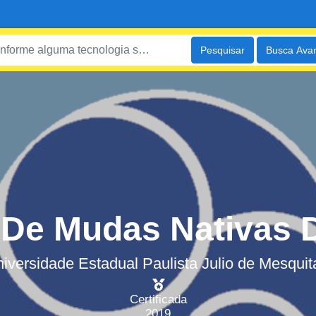
Pesquisar
Busca Ava
 De Mudas Nativas D
iversidade Estadual Paulista Julio de Mesquit
Certificada
2019