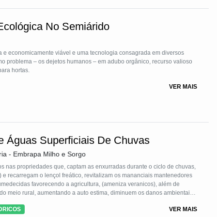
 Ecológica No Semiárido
a e economicamente viável e uma tecnologia consagrada em diversos
mo problema – os dejetos humanos – em adubo orgânico, recurso valioso
para hortas.
VER MAIS
e Águas Superficiais De Chuvas
ria - Embrapa Milho e Sorgo
s nas propriedades que, captam as enxurradas durante o ciclo de chuvas,
) e recarregam o lençol freático, revitalizam os mananciais mantenedores
medecidas favorecendo a agricultura, (ameniza veranicos), além de
 do meio rural, aumentando a auto estima, diminuem os danos ambientais,
s, reduz o êxodo rural, desenvolvido pela Embrapa Sorgo e Milho, de
DRICOS
VER MAIS