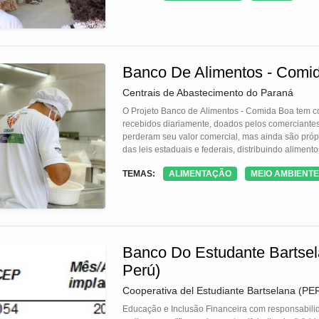
Banco De Alimentos - Comi
Centrais de Abastecimento do Paraná
O Projeto Banco de Alimentos - Comida Boa tem com
recebidos diariamente, doados pelos comerciantes
perderam seu valor comercial, mas ainda são próp
das leis estaduais e federais, distribuindo alimen
Beneficia entidades do Sistema Único de Assistênci
TEMAS:
ALIMENTAÇÃO
MEIO AMBIENTE
de obra é fornecida pelo DEPEN, reabilitando moni
Banco Do Estudante Bartsel
Perú)
Cooperativa del Estudiante Bartselana (PE
Educação e Inclusão Financeira com responsabilid