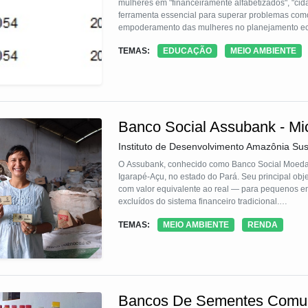
mulheres em "financeiramente alfabetizados", "c
ferramenta essencial para superar problemas como:
empoderamento das mulheres no planejamento eco
TEMAS:
EDUCAÇÃO
MEIO AMBIENTE
Este grupo aprende de maneira prática e experimen
para as operações financeiras do primeiro banco 
finanças seus futuros clientes gratuitamente.
Banco Social Assubank - Mic
Instituto de Desenvolvimento Amazônia Su
O Assubank, conhecido como Banco Social Moeda Ve
Igarapé-Açu, no estado do Pará. Seu principal ob
com valor equivalente ao real — para pequenos 
excluídos do sistema financeiro tradicional.
TEMAS:
MEIO AMBIENTE
RENDA
A proposta inovadora do Assubank está na forma a
empreendedores podem quitar suas dívidas por meio
metal, vidro, óleo de cozinha usado e lixo eletrôn
de reciclagem criada a partir das ações do proje
correspondente é abatido do saldo devedor do em
Bancos De Sementes Comun
Essa solução conecta inclusão financeira, sustent