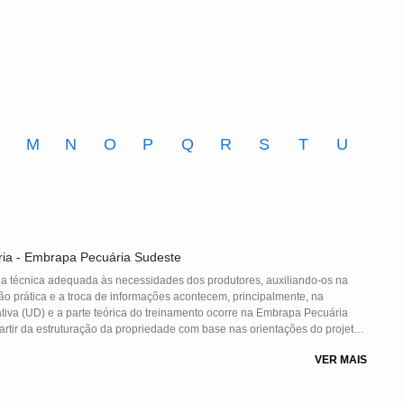
M
N
O
P
Q
R
S
T
U
ria - Embrapa Pecuária Sudeste
cia técnica adequada às necessidades dos produtores, auxiliando-os na
ão prática e a troca de informações acontecem, principalmente, na
iva (UD) e a parte teórica do treinamento ocorre na Embrapa Pecuária
artir da estruturação da propriedade com base nas orientações do projeto,
ia na região.
VER MAIS