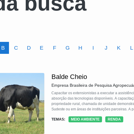
da busca
B
C
D
E
F
G
H
I
J
K
L
Balde Cheio
Empresa Brasileira de Pesquisa Agropecuá
Capacitar os extensionistas a executar a assistên
absorção das tecnologias disponíveis. A capacitaç
propriedade rural, chamada de unidade demonstrat
Sudeste ou em áreas de instituições parceiras. A p
a unidade demonstrativa passa a ser uma referênc
TEMAS:
MEIO AMBIENTE
RENDA