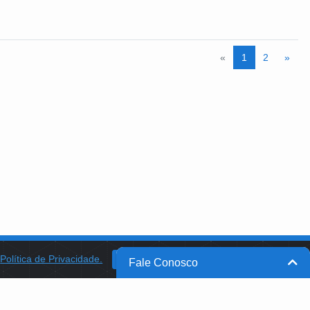
«
1
2
»
a
Política de Privacidade.
BANCO DO BRASIL
OK
Fale Conosco
BB INTEGRA
PROGRAMA AABB COMUNIDADE