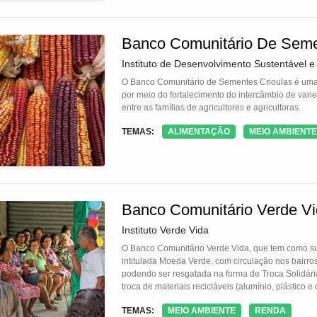
Banco Comunitário De Seme
Instituto de Desenvolvimento Sustentável e 
O Banco Comunitário de Sementes Crioulas é uma t
por meio do fortalecimento do intercâmbio de varie
entre as famílias de agricultores e agricultoras.
TEMAS:
ALIMENTAÇÃO
MEIO AMBIENTE
Banco Comunitário Verde V
Instituto Verde Vida
O Banco Comunitário Verde Vida, que tem como sua
intitulada Moeda Verde, com circulação nos bairro
podendo ser resgatada na forma de Troca Solidária
troca de materiais recicláveis (alumínio, plástico
Solidário presente na própria sede do Banco Comun
TEMAS:
MEIO AMBIENTE
RENDA
moeda social. O projeto é vinculado às finanças s