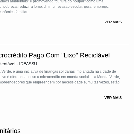
idadãos ambientais" e promovendo "cultura do poupar" como uma
 pobreza, reduzir a fome, diminuir evasão escolar, gerar emprego,
nômico familiar.
VER MAIS
tal o sistema financeiro, fazendo do "resíduo sólido" a principal moeda
verde sob o modelo cooperativo voltado para este público que educa em
rocrédito Pago Com "Lixo" Reciclável
stentável - IDEASSU
rde, é uma iniciativa de finanças solidárias implantada na cidade de
jetivo é oferecer acesso a microcrédito em moeda social — a Moeda Verde,
empreendedores que empreendem por necessidade e, muitas vezes, estão
VER MAIS
lternativa de pagamento das parcelas do microcrédito. Os
 da entrega de resíduos recicláveis, como papel, papelão, plástico,
ico. Esses materiais são entregues diretamente à ReciclAssu — cooperativa
to Movimento Moeda Verde — onde são pesados, precificados e o valor
préstimo.
itários
abilidade ambiental e desenvolvimento comunitário. Ao transformar