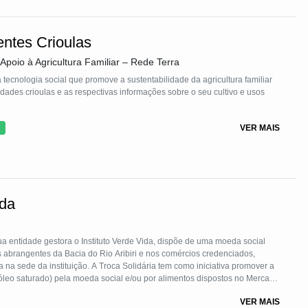
ntes Crioulas
Apoio à Agricultura Familiar – Rede Terra
ecnologia social que promove a sustentabilidade da agricultura familiar
dades crioulas e as respectivas informações sobre o seu cultivo e usos
VER MAIS
ida
 entidade gestora o Instituto Verde Vida, dispõe de uma moeda social
s abrangentes da Bacia do Rio Aribiri e nos comércios credenciados,
 na sede da instituição. A Troca Solidária tem como iniciativa promover a
 e óleo saturado) pela moeda social e/ou por alimentos dispostos no Mercado
itário. Cada reciclável é pesado e revertido em um valor simbólico em
VER MAIS
olidárias no âmbito da Economia Solidária.