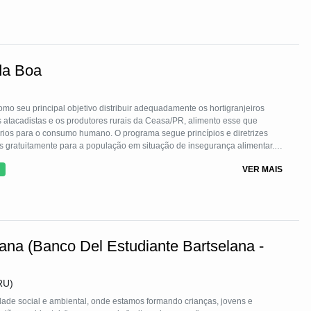
da Boa
o seu principal objetivo distribuir adequadamente os hortigranjeiros
 atacadistas e os produtores rurais da Ceasa/PR, alimento esse que
rios para o consumo humano. O programa segue princípios e diretrizes
tos gratuitamente para a população em situação de insegurança alimentar.
a Social, famílias vulneráveis e vítimas de catástrofes. Desde 2020, a mão
VER MAIS
torados com treinamento profissional.
ana (Banco Del Estudiante Bartselana -
RU)
ade social e ambiental, onde estamos formando crianças, jovens e