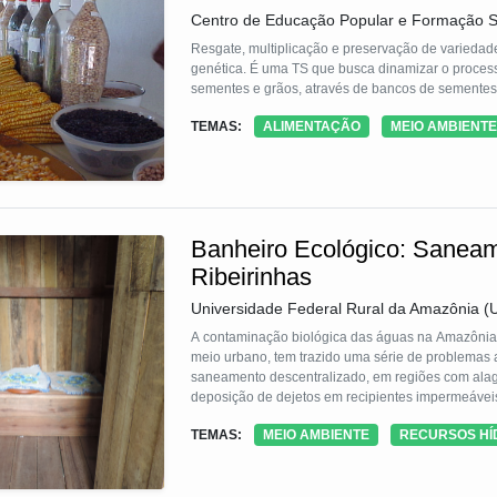
resíduos em moeda, o Assubank promove a educaçã
Centro de Educação Popular e Formação S
fortalece a economia local por meio de uma lógica 
comunitária, estimula práticas cooperativas e val
Resgate, multiplicação e preservação de varieda
alternativas sustentáveis para seus próprios territór
genética. É uma TS que busca dinamizar o processo
sementes e grãos, através de bancos de sementes
TEMAS:
ALIMENTAÇÃO
MEIO AMBIENTE
Banheiro Ecológico: Sanea
Ribeirinhas
Universidade Federal Rural da Amazônia 
A contaminação biológica das águas na Amazônia r
meio urbano, tem trazido uma série de problemas 
saneamento descentralizado, em regiões com ala
deposição de dejetos em recipientes impermeáveis
das águas não permita o extravasamento dos dejeto
TEMAS:
MEIO AMBIENTE
RECURSOS HÍ
higienização das mãos.