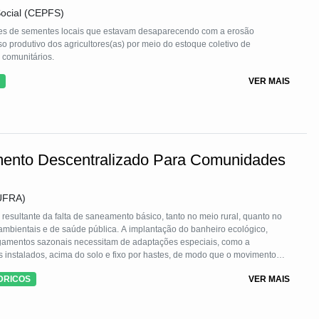
o ambiental, reduz o descarte inadequado de lixo, gera renda e
ocial (CEPFS)
de economia circular. Além disso, a iniciativa fortalece a organização
oriza o protagonismo das populações de baixa renda na construção de
des de sementes locais que estavam desaparecendo com a erosão
ios.
 produtivo dos agricultores(as) por meio do estoque coletivo de
 comunitários.
VER MAIS
mento Descentralizado Para Comunidades
(UFRA)
esultante da falta de saneamento básico, tanto no meio rural, quanto no
ambientais e de saúde pública. A implantação do banheiro ecológico,
gamentos sazonais necessitam de adaptações especiais, como a
 instalados, acima do solo e fixo por hastes, de modo que o movimento
s. Nele não se utiliza água para diluição dos dejetos, apenas, para a
DRICOS
VER MAIS