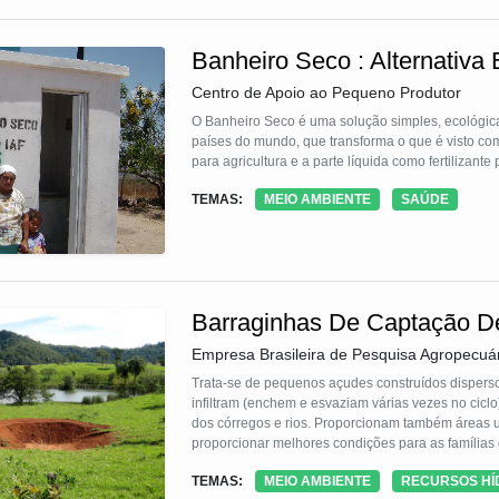
Banheiro Seco : Alternativa
Centro de Apoio ao Pequeno Produtor
O Banheiro Seco é uma solução simples, ecológic
países do mundo, que transforma o que é visto co
para agricultura e a parte líquida como fertilizante 
TEMAS:
MEIO AMBIENTE
SAÚDE
Barraginhas De Captação D
Empresa Brasileira de Pesquisa Agropecuá
Trata-se de pequenos açudes construídos disperso
infiltram (enchem e esvaziam várias vezes no ciclo
dos córregos e rios. Proporcionam também áreas u
proporcionar melhores condições para as famílias
principalmente a erosão, assoreamento e enchente
TEMAS:
MEIO AMBIENTE
RECURSOS HÍ
Sete Lagoas (MG).