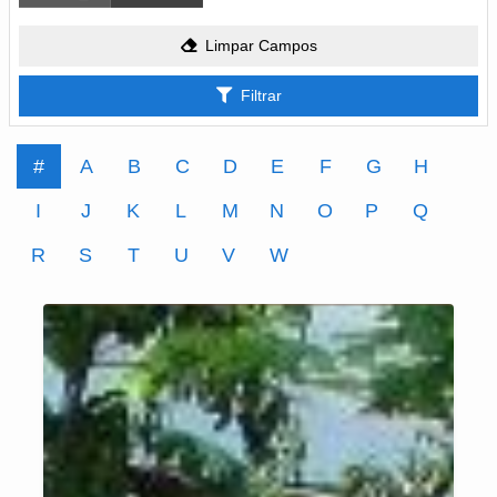
Limpar Campos
Filtrar
#
A
B
C
D
E
F
G
H
I
J
K
L
M
N
O
P
Q
R
S
T
U
V
W