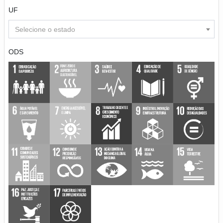
UF
Selecione o estado
ODS