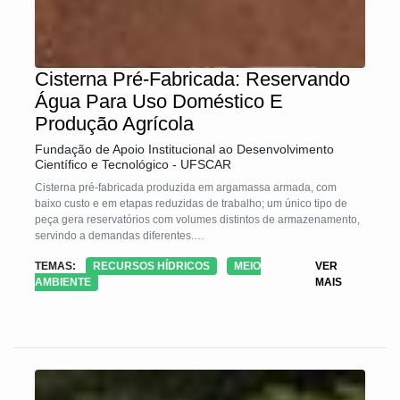
Cisterna Pré-Fabricada: Reservando
Água Para Uso Doméstico E
Produção Agrícola
Fundação de Apoio Institucional ao Desenvolvimento
Científico e Tecnológico - UFSCAR
Cisterna pré-fabricada produzida em argamassa armada, com
baixo custo e em etapas reduzidas de trabalho; um único tipo de
peça gera reservatórios com volumes distintos de armazenamento,
servindo a demandas diferentes.
Como seu custo é baixíssimo, possibilitamos ao usuário a geração
TEMAS:
RECURSOS HÍDRICOS
MEIO
VER
de uma grande volume de armazenamento, fazendo com que ele
AMBIENTE
MAIS
possua em seu lote o seu próprio ciclo hidrológico.