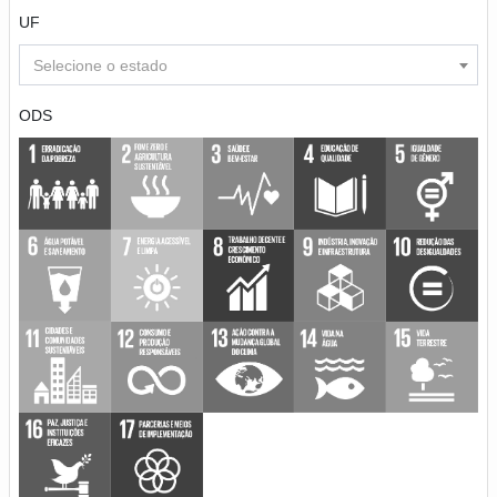
UF
Selecione o estado
ODS