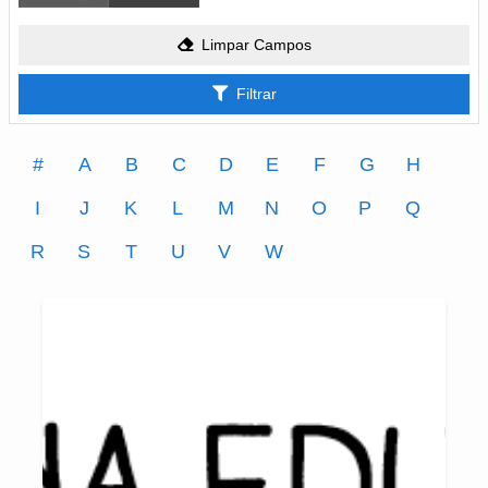
Limpar Campos
Filtrar
#
A
B
C
D
E
F
G
H
I
J
K
L
M
N
O
P
Q
R
S
T
U
V
W