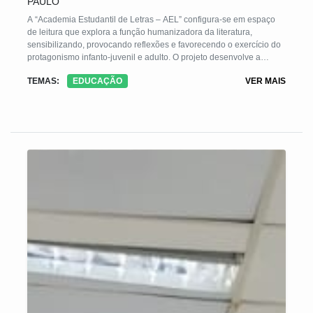
PAULO
A “Academia Estudantil de Letras – AEL” configura-se em espaço
de leitura que explora a função humanizadora da literatura,
sensibilizando, provocando reflexões e favorecendo o exercício do
protagonismo infanto-juvenil e adulto. O projeto desenvolve a
competência leitora e escritora; assegura o acesso e a apreciação
TEMAS:
EDUCAÇÃO
VER MAIS
de textos literários, contribui com a ampliação do universo cultural,
elevando a autoestima. Promove a inclusão social no processo de
aquisição da linguagem, por metodologia lúdica, configurando-se
em estratégia pedagógica de motivação prazerosa, que apresente
resultados positivos de transformação da vida dos educandos.