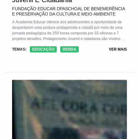
FUNDAÇÃO EDUCAR DPASCHOAL DE BENEMERÊNCIA
E PRESERVAÇÃO DA CULTURA E MEIO AMBIENTE
A Academia Educar oferece aos adolescentes a oportunidade de
despertarem uma postura protagonista e cidadã por meio de uma
jornada pedagógica de 250 horas composta por 32 oficinas e 7
projetos-desafios. Protagonismo Juvenil e cidadania são vividos na
prática durante o processo de planejamento e execução das
TEMAS:
EDUCAÇÃO
RENDA
VER MAIS
atividades, solucionando problemas reais da escola e da
comunidade. Ao longo do ano, participantes são liderados por
monitores juvenis, egressos, e pela equipe Educar, que facilitam o
processo garantindo uma aprendizagem relevante e significativa
capaz de alterar a trajetória de vida desses jovens que consolidam
competências sócio-emocionais relevantes para uma vida plena.