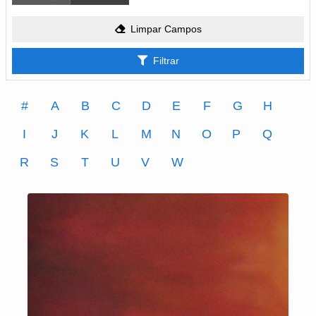
Limpar Campos
Filtrar
#
A
B
C
D
E
F
G
H
I
J
K
L
M
N
O
P
Q
R
S
T
U
V
W