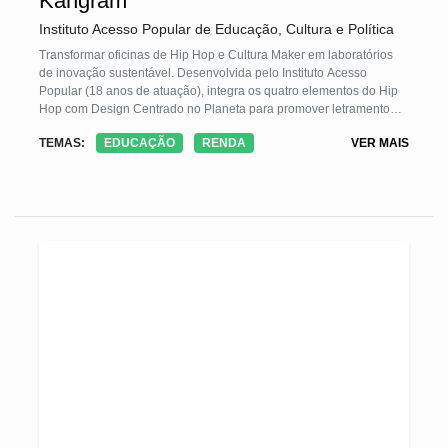
Kangram
Instituto Acesso Popular de Educação, Cultura e Política
Transformar oficinas de Hip Hop e Cultura Maker em laboratórios
de inovação sustentável. Desenvolvida pelo Instituto Acesso
Popular (18 anos de atuação), integra os quatro elementos do Hip
Hop com Design Centrado no Planeta para promover letramento
científico e protagonismo juvenil em periferias. Jovens criam
TEMAS:
EDUCAÇÃO
RENDA
VER MAIS
soluções regenerativas para seus territórios usando upcycling,
tecnologias digitais e saberes comunitários. Reconhecida pela Lei
Municipal 6358/2013, impactou +300 mil pessoas, atendendo 3.744
jovens vulneráveis em 2023-2024. Sistematiza o "fazer crítico"
através de rotinas pedagógicas, validação social em feiras de
economia criativa e ocupação qualificada do espaço público.