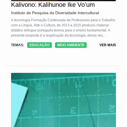
Kalivono: Kalihunoe Ike Vo’um
Instituto de Pesquisa da Diversidade Intercultural
A tecnologia Formação Continuada de Professores para o Trabalho
com a Língua, Arte e Cultura, de 2013 a 2015 produziu material
didático bilíngue português-terena para o ensino fundamental. A
presente proposta é a reaplicação da tecnologia, dessa vez,
direcionada à educação infantil – seguindo os parâmetros de
TEMAS:
EDUCAÇÃO
MEIO AMBIENTE
VER MAIS
construção a partir da realidade dos indígenas da etnia terena, no
município de Miranda, no Mato Grosso do Sul. Temos como foco
central a valorização do uso da língua materna e dos
conhecimentos tradicionais da cultura no ambiente escolar, em
especial nas séries iniciais.