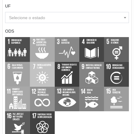
UF
Selecione o estado
ODS