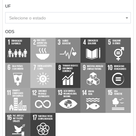
UF
Selecione o estado
ODS