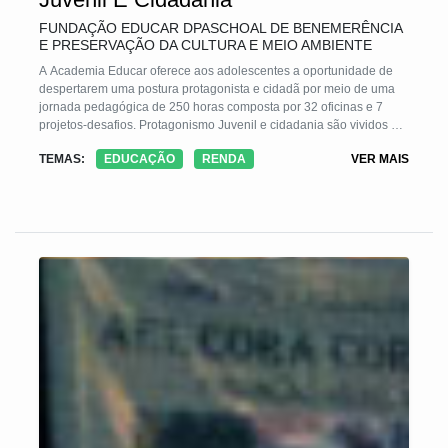
FUNDAÇÃO EDUCAR DPASCHOAL DE BENEMERÊNCIA
E PRESERVAÇÃO DA CULTURA E MEIO AMBIENTE
A Academia Educar oferece aos adolescentes a oportunidade de
despertarem uma postura protagonista e cidadã por meio de uma
jornada pedagógica de 250 horas composta por 32 oficinas e 7
projetos-desafios. Protagonismo Juvenil e cidadania são vividos na
prática durante o processo de planejamento e execução das
TEMAS:
EDUCAÇÃO
RENDA
VER MAIS
atividades, solucionando problemas reais da escola e da
comunidade. Ao longo do ano, participantes são liderados por
monitores juvenis, egressos, e pela equipe Educar, que facilitam o
processo garantindo uma aprendizagem relevante e significativa
capaz de alterar a trajetória de vida desses jovens que consolidam
competências sócio-emocionais relevantes para uma vida plena.