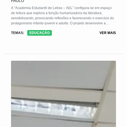
PAULO
A “Academia Estudantil de Letras – AEL” configura-se em espaço
de leitura que explora a função humanizadora da literatura,
sensibilizando, provocando reflexões e favorecendo o exercício do
protagonismo infanto-juvenil e adulto. O projeto desenvolve a
competência leitora e escritora; assegura o acesso e a apreciação
TEMAS:
EDUCAÇÃO
VER MAIS
de textos literários, contribui com a ampliação do universo cultural,
elevando a autoestima. Promove a inclusão social no processo de
aquisição da linguagem, por metodologia lúdica, configurando-se
em estratégia pedagógica de motivação prazerosa, que apresente
resultados positivos de transformação da vida dos educandos.