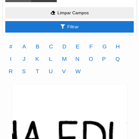
Limpar Campos
Filtrar
#
A
B
C
D
E
F
G
H
I
J
K
L
M
N
O
P
Q
R
S
T
U
V
W