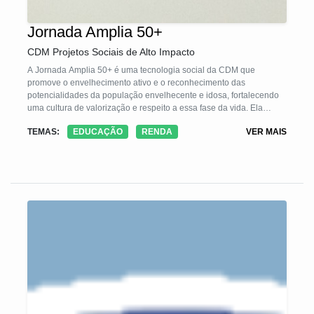
Jornada Amplia 50+
CDM Projetos Sociais de Alto Impacto
A Jornada Amplia 50+ é uma tecnologia social da CDM que
promove o envelhecimento ativo e o reconhecimento das
potencialidades da população envelhecente e idosa, fortalecendo
uma cultura de valorização e respeito a essa fase da vida. Ela
contribui para o combate ao idadismo, a prevenção de violações de
TEMAS:
EDUCAÇÃO
RENDA
VER MAIS
direitos, o fortalecimento de vínculos sociais, inclusão digital e
produtiva, estimulando o protagonismo, bem-estar físico e mental e
participação social. Por meio de mentorias para elaboração de
planos de vida, grupos temáticos de empreendedorismo e
voluntariado e ações formativas, a jornada garante o acesso a
ambientes de convivência e aprendizado, alinhando-se aos ODS 3,
4 e 17 Agenda 2030.