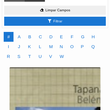
Limpar Campos
Filtrar
#
A
B
C
D
E
F
G
H
I
J
K
L
M
N
O
P
Q
R
S
T
U
V
W