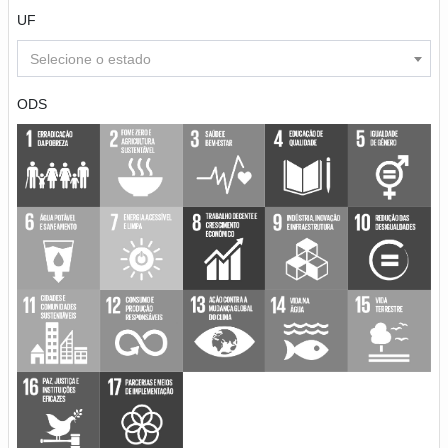
UF
Selecione o estado
ODS