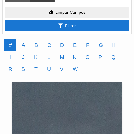
Limpar Campos
Filtrar
#
A
B
C
D
E
F
G
H
I
J
K
L
M
N
O
P
Q
R
S
T
U
V
W