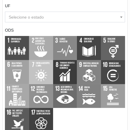
UF
Selecione o estado
ODS