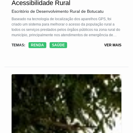
Acessibilidade Rural
Escritório de Desenvolvimento Rural de Botucatu
Baseado na tecnologia de localização dos aparelhos GPS, foi
criado um sistema para melhorar o acesso da população rural a
todos os serviços prestados pelos órgãos públicos na zona rural do
município, principalmente nos atendimentos de emergência de
saúde e segurança nas propriedades rurais.
TEMAS:
RENDA
SAÚDE
VER MAIS