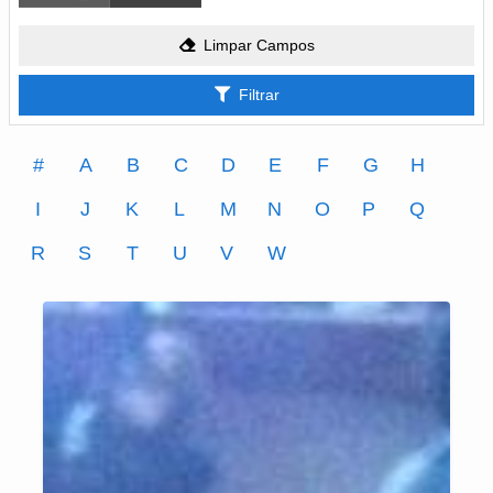
Limpar Campos
Filtrar
#
A
B
C
D
E
F
G
H
I
J
K
L
M
N
O
P
Q
R
S
T
U
V
W