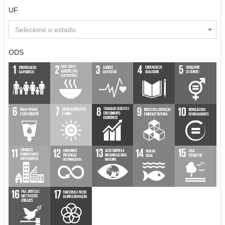
UF
Selecione o estado
ODS