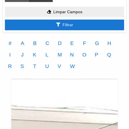
Limpar Campos
Filtrar
#
A
B
C
D
E
F
G
H
I
J
K
L
M
N
O
P
Q
R
S
T
U
V
W