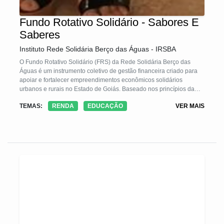
Fundo Rotativo Solidário - Sabores E
Saberes
Instituto Rede Solidária Berço das Águas - IRSBA
O Fundo Rotativo Solidário (FRS) da Rede Solidária Berço das
Águas é um instrumento coletivo de gestão financeira criado para
apoiar e fortalecer empreendimentos econômicos solidários
urbanos e rurais no Estado de Goiás. Baseado nos princípios da
economia solidária, autogestão, transparência e participação
TEMAS:
RENDA
EDUCAÇÃO
VER MAIS
democrática, o fundo concede recursos financeiros sem fins
lucrativos, com devolução solidária, destinados a projetos
produtivos, sociais e culturais. O FRS é administrado por uma
Comissão Gestora eleita, com mandato de três anos, e funciona de
forma autônoma.