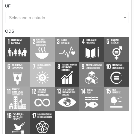
UF
Selecione o estado
ODS