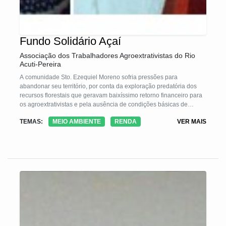
Fundo Solidário Açaí
Associação dos Trabalhadores Agroextrativistas do Rio
Acuti-Pereira
A comunidade Sto. Ezequiel Moreno sofria pressões para
abandonar seu território, por conta da exploração predatória dos
recursos florestais que geravam baixíssimo retorno financeiro para
os agroextrativistas e pela ausência de condições básicas de
qualidade de vida. A saída foi a constituição de uma metodologia
TEMAS:
MEIO AMBIENTE
RENDA
VER MAIS
de discussão e deliberação sobre um Fundo Solidário, baseado no
produto florestal mais abundante – o açaí; com a captação dentro
da comunidade pela doação de R$ 1,00 a cada lata de açaí
vendida pelos comunitários e o montante de cada safra revestido
em ações e projetos para melhorar a infraestrutura da comunidade
e a diversificação produtiva.