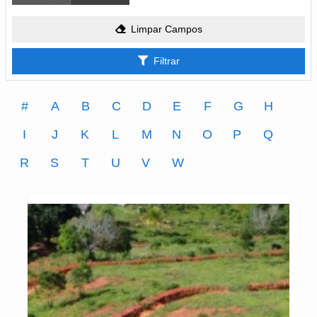
Limpar Campos
Filtrar
#
A
B
C
D
E
F
G
H
I
J
K
L
M
N
O
P
Q
R
S
T
U
V
W