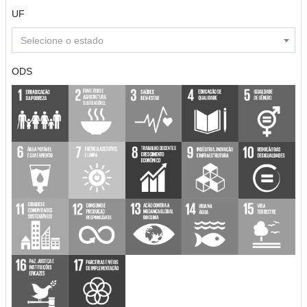
UF
Selecione o estado
ODS