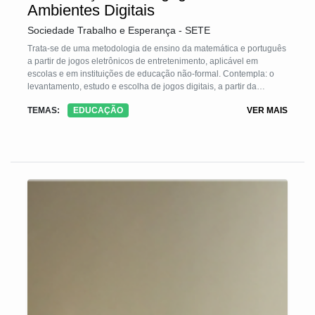
Ambientes Digitais
Sociedade Trabalho e Esperança - SETE
Trata-se de uma metodologia de ensino da matemática e português
a partir de jogos eletrônicos de entretenimento, aplicável em
escolas e em instituições de educação não-formal. Contempla: o
levantamento, estudo e escolha de jogos digitais, a partir da
comunidade educativa; a elaboração de atividades que exploram
TEMAS:
EDUCAÇÃO
VER MAIS
leitura/escrita e a matemática presentes nos jogos de modo
implícito ou explícito; a realização de oficinas para os estudantes,
organizados em pequenos grupos com base no domínio conceitual,
intermediados por um mediador problematizador. Todas as etapas
contam com o protagonismo dos educandos, desde a escolha dos
jogos, a elaboração de atividades e a vivência das mesmas.