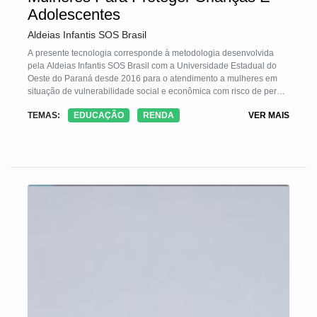
Adolescentes
Aldeias Infantis SOS Brasil
A presente tecnologia corresponde à metodologia desenvolvida
pela Aldeias Infantis SOS Brasil com a Universidade Estadual do
Oeste do Paraná desde 2016 para o atendimento a mulheres em
situação de vulnerabilidade social e econômica com risco de perda
do cuidado parental. A metodologia parte da premissa de que o
TEMAS:
EDUCAÇÃO
RENDA
VER MAIS
cuidado com a criança e o adolescente envolvem o bem-estar de
seus cuidadores, que em grande maioria foram crianças que
também tiveram seus direitos violados. A TS pretende quebrar o
ciclo de vulnerabilidade social e econômica por meio do
acompanhamento psicológico e direcionamento profissional de
mulheres em oficinas de prática profissional e empoderamento
econômico.