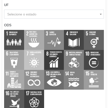
UF
Selecione o estado
ODS