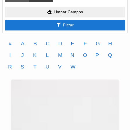
Limpar Campos
Filtrar
#
A
B
C
D
E
F
G
H
I
J
K
L
M
N
O
P
Q
R
S
T
U
V
W