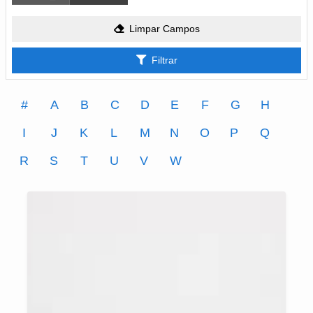
Limpar Campos
Filtrar
#
A
B
C
D
E
F
G
H
I
J
K
L
M
N
O
P
Q
R
S
T
U
V
W