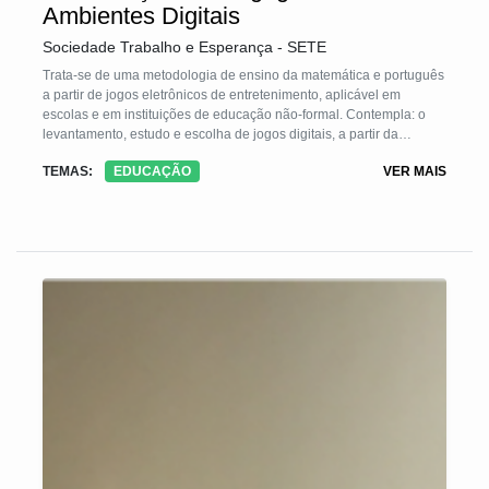
Ambientes Digitais
Sociedade Trabalho e Esperança - SETE
Trata-se de uma metodologia de ensino da matemática e português
a partir de jogos eletrônicos de entretenimento, aplicável em
escolas e em instituições de educação não-formal. Contempla: o
levantamento, estudo e escolha de jogos digitais, a partir da
comunidade educativa; a elaboração de atividades que exploram
TEMAS:
EDUCAÇÃO
VER MAIS
leitura/escrita e a matemática presentes nos jogos de modo
implícito ou explícito; a realização de oficinas para os estudantes,
organizados em pequenos grupos com base no domínio conceitual,
intermediados por um mediador problematizador. Todas as etapas
contam com o protagonismo dos educandos, desde a escolha dos
jogos, a elaboração de atividades e a vivência das mesmas.