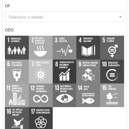
UF
Selecione o estado
ODS