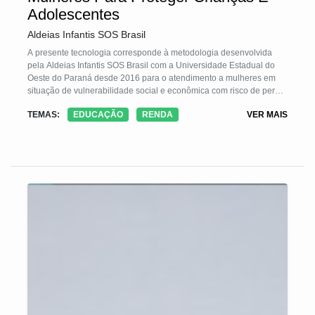
Adolescentes
Aldeias Infantis SOS Brasil
A presente tecnologia corresponde à metodologia desenvolvida
pela Aldeias Infantis SOS Brasil com a Universidade Estadual do
Oeste do Paraná desde 2016 para o atendimento a mulheres em
situação de vulnerabilidade social e econômica com risco de perda
do cuidado parental. A metodologia parte da premissa de que o
TEMAS:
EDUCAÇÃO
RENDA
VER MAIS
cuidado com a criança e o adolescente envolvem o bem-estar de
seus cuidadores, que em grande maioria foram crianças que
também tiveram seus direitos violados. A TS pretende quebrar o
ciclo de vulnerabilidade social e econômica por meio do
acompanhamento psicológico e direcionamento profissional de
mulheres em oficinas de prática profissional e empoderamento
econômico.