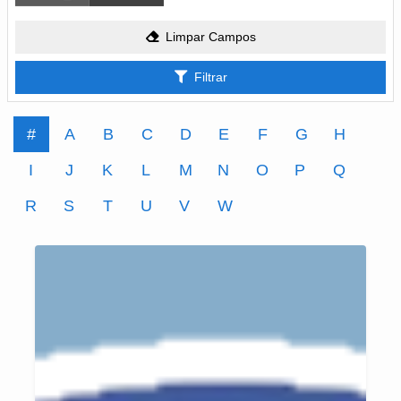
Limpar Campos
Filtrar
#
A
B
C
D
E
F
G
H
I
J
K
L
M
N
O
P
Q
R
S
T
U
V
W