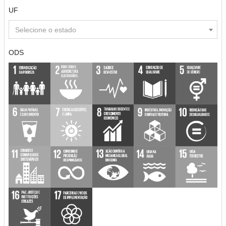
UF
Selecione o estado
ODS