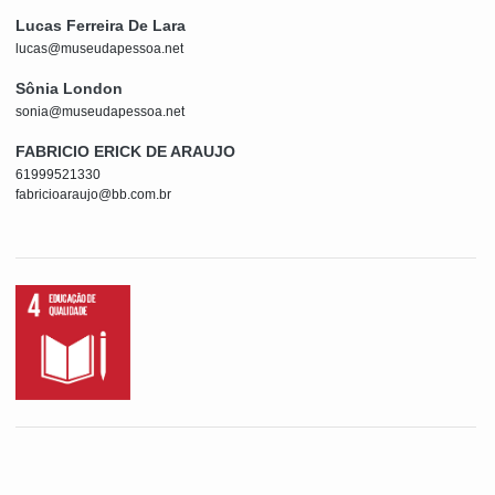
Lucas Ferreira De Lara
lucas@museudapessoa.net
Sônia London
sonia@museudapessoa.net
FABRICIO ERICK DE ARAUJO
61999521330
fabricioaraujo@bb.com.br