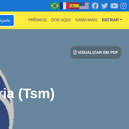
PRÊMIOS
DOE AQUI
SAIBA MAIS
ENTRAR
nçada
VISUALIZAR EM PDF
ia (Tsm)