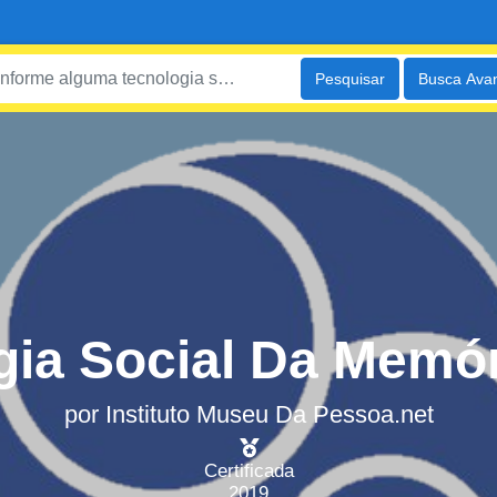
Pesquisar
Busca Ava
gia Social Da Memór
por
Instituto Museu Da Pessoa.net
Certificada
2019