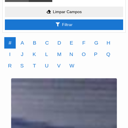
Limpar Campos
Filtrar
#
A
B
C
D
E
F
G
H
I
J
K
L
M
N
O
P
Q
R
S
T
U
V
W