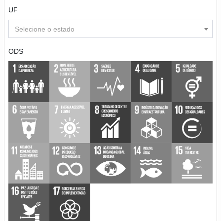
UF
Selecione o estado
ODS