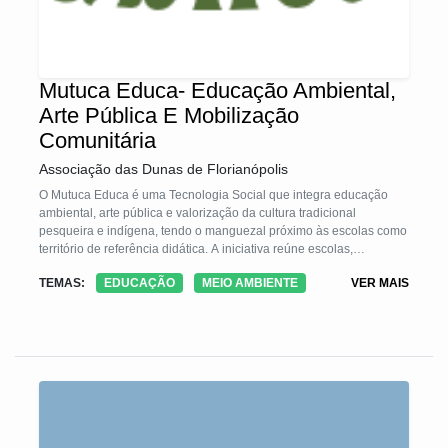
Mutuca Educa- Educação Ambiental,
Arte Pública E Mobilização
Comunitária
Associação das Dunas de Florianópolis
O Mutuca Educa é uma Tecnologia Social que integra educação
ambiental, arte pública e valorização da cultura tradicional
pesqueira e indígena, tendo o manguezal próximo às escolas como
território de referência didática. A iniciativa reúne escolas,
comunidade, universidade e órgãos públicos na articulação de
TEMAS:
EDUCAÇÃO
MEIO AMBIENTE
VER MAIS
saberes científicos e tradicionais, transformando o manguezal em
território pedagógico vivo que promove conservação ambiental,
pertencimento e cidadania. O projeto fortalece o protagonismo local
por meio da formação de educadores, integração curricular e
mobilização social, desenvolvendo roteiros ecopedagógicos,
materiais educativos, sinalização ecológica e manejo ambiental.