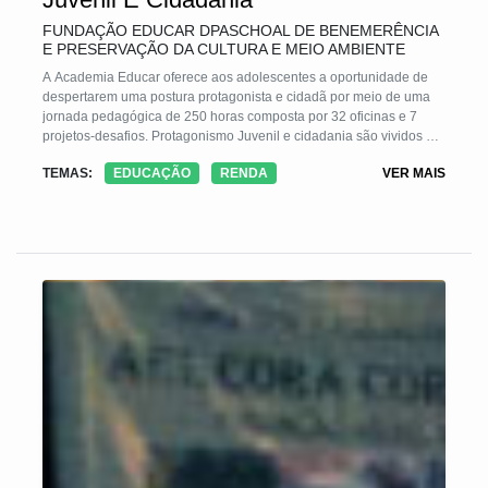
FUNDAÇÃO EDUCAR DPASCHOAL DE BENEMERÊNCIA
E PRESERVAÇÃO DA CULTURA E MEIO AMBIENTE
A Academia Educar oferece aos adolescentes a oportunidade de
despertarem uma postura protagonista e cidadã por meio de uma
jornada pedagógica de 250 horas composta por 32 oficinas e 7
projetos-desafios. Protagonismo Juvenil e cidadania são vividos na
prática durante o processo de planejamento e execução das
TEMAS:
EDUCAÇÃO
RENDA
VER MAIS
atividades, solucionando problemas reais da escola e da
comunidade. Ao longo do ano, participantes são liderados por
monitores juvenis, egressos, e pela equipe Educar, que facilitam o
processo garantindo uma aprendizagem relevante e significativa
capaz de alterar a trajetória de vida desses jovens que consolidam
competências sócio-emocionais relevantes para uma vida plena.