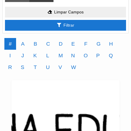
Limpar Campos
Filtrar
#
A
B
C
D
E
F
G
H
I
J
K
L
M
N
O
P
Q
R
S
T
U
V
W