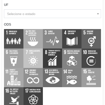
UF
Selecione o estado
ODS