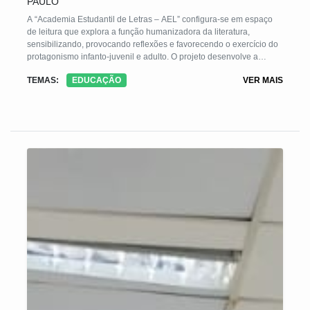
PAULO
A “Academia Estudantil de Letras – AEL” configura-se em espaço
de leitura que explora a função humanizadora da literatura,
sensibilizando, provocando reflexões e favorecendo o exercício do
protagonismo infanto-juvenil e adulto. O projeto desenvolve a
competência leitora e escritora; assegura o acesso e a apreciação
TEMAS:
EDUCAÇÃO
VER MAIS
de textos literários, contribui com a ampliação do universo cultural,
elevando a autoestima. Promove a inclusão social no processo de
aquisição da linguagem, por metodologia lúdica, configurando-se
em estratégia pedagógica de motivação prazerosa, que apresente
resultados positivos de transformação da vida dos educandos.